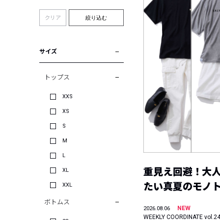
クリア
絞り込む
サイズ
トップス
XXS
XS
S
M
L
重見え回避！大
XL
たい真夏のモノ
XXL
ボトムス
NEW
2026.08.06
WEEKLY COORDINATE vol.2