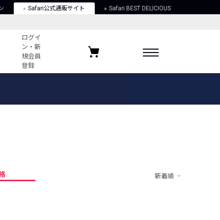
ン
Safari公式通販サイト
Safari BEST DELICIOUS
ログイ
ン・新
規会員
登録
ログイン・新規会員登録
お気に入りアイテム
ガイド
お気に入りブランド
お気に入り記事
最近チェックしたアイテム
格
新着順
ポリシー
関する法律