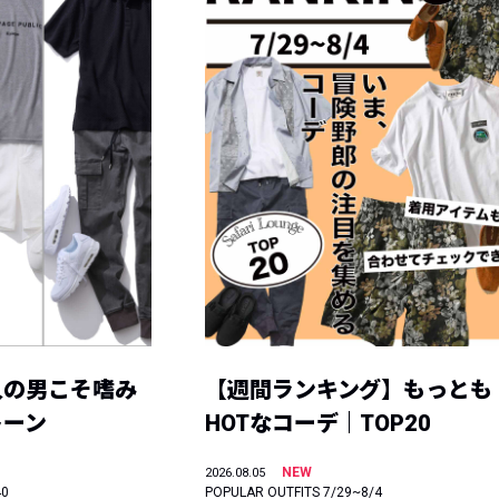
人の男こそ嗜み
【週間ランキング】もっとも
トーン
HOTなコーデ｜TOP20
NEW
2026.08.05
40
POPULAR OUTFITS 7/29~8/4