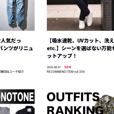
大人気だっ
【吸水速乾、UVカット、洗
ーパンツがリニュ
etc.】シーンを選ばない万能
ットアップ！
NEW
2026.08.07
底解説&コーデ紹介
RECOMMEND ITEM vol.334