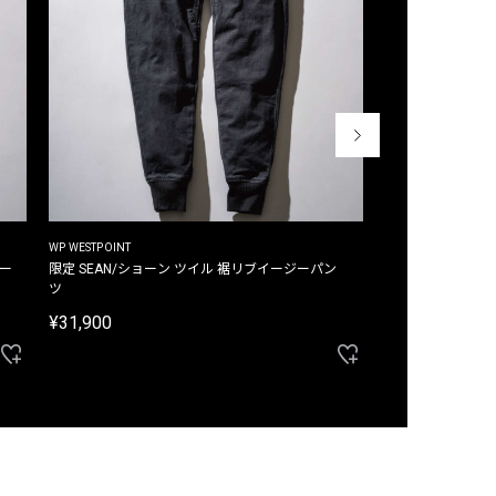
WP WESTPOINT
WP WESTPOINT
ジー
限定 SEAN/ショーン ツイル 裾リブイージーパン
限定 DAVID/デイヴィッド インデ
ツ
イージーパンツ
¥31,900
¥33,000