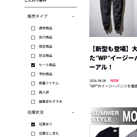
こだわり条件
販売タイプ
通常商品
先行商品
限定商品
【新型も登場】
別注商品
た”WP”イージ
セール商品
ーアル！
予約商品
NEW
2026.08.08
新着アイテム
“WP”のイージーパンツを徹
再入荷
編集部おすすめ
在庫状況
在庫あり
在庫なし含む