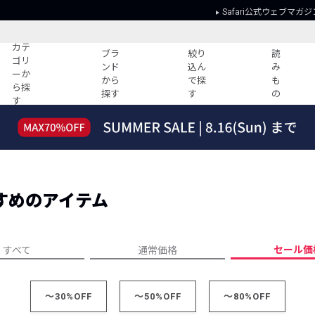
Safari公式ウェブマガジ
カテ
ブラ
絞り
読
ゴリ
ンド
込ん
み
ーか
から
で探
も
ら探
探す
す
の
す
読みもの
ガイド
ー
すべての記事
ショッピング
2026年のイチオシTシャツ！
初めての方
“WP”のイージーパンツを徹底解説&コ
Club Safari
ーデ紹介
すめのアイテム
よくある質問
HOTなコーデ TOP20
会社概要
ディネート
新ブランドご紹介！
会員利用規約
セール価
すべて
通常価格
人気記事ランキング
プライバシー
バイヤーズ レコメンド
特定商取引に
今週の別注アイテム
～30%OFF
～50%OFF
～80%OFF
ウィークリーコーデ