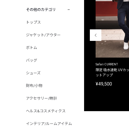
その他のカテゴリ
トップス
ジャケット/アウター
ボトム
バッグ
ACANTHUS
Safari CURRENT
別注限定 フード付き チェックシャツジャケット
限定 吸水速乾 UVカッ
シューズ
ットアップ
¥31,900
¥49,500
財布/小物
アクセサリー/時計
ヘルス&コスメティクス
インテリア/ルームアイテム