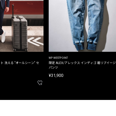
WP WESTPOINT
ト 洗える "オールシーン" セ
限定 ALEX/アレックス インディゴ 裾リブイー
パンツ
¥31,900