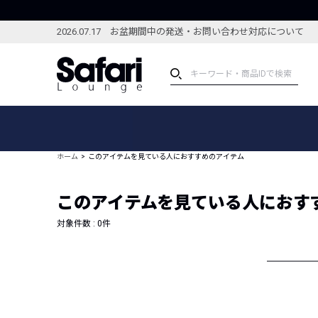
2026.07.17 お盆期間中の発送・お問い合わせ対応について
アイテム
スペシャル
カテゴリーから探す
スペシャルフィーチャ
ホーム
このアイテムを見ている人におすすめのアイテム
ブランドから探す
特集記事
絞り込んで探す
このアイテムを見ている人におす
新着アイテム
コーディネート
編集部のおすすめアイテム
対象件数 :
0
件
編集部のおすすめコー
ランキング
雑誌・カタログ掲載アイテム
セール