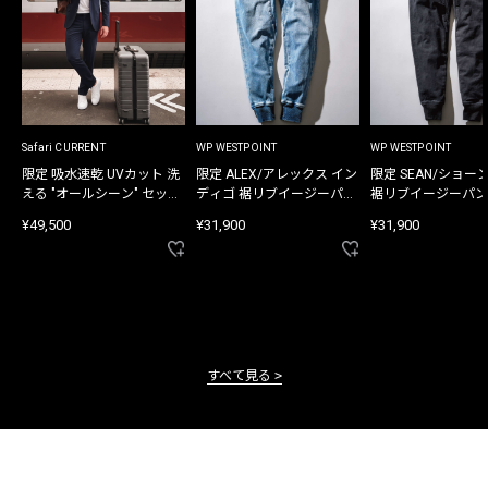
Safari CURRENT
WP WESTPOINT
WP WESTPOINT
限定 吸水速乾 UVカット 洗
限定 ALEX/アレックス イン
限定 SEAN/ショー
える "オールシーン" セット
ディゴ 裾リブイージーパン
裾リブイージーパン
アップ
ツ
¥49,500
¥31,900
¥31,900
すべて見る