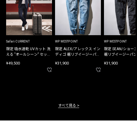
Safari CURRENT
WP WESTPOINT
WP WESTPOINT
限定 吸水速乾 UVカット 洗
限定 ALEX/アレックス イン
限定 SEAN/ショー
える "オールシーン" セット
ディゴ 裾リブイージーパン
裾リブイージーパン
アップ
ツ
¥49,500
¥31,900
¥31,900
すべて見る