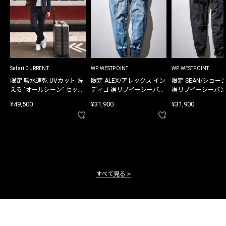
Safari CURRENT
WP WESTPOINT
WP WESTPOINT
限定 吸水速乾 UVカット 洗
限定 ALEX/アレックス イン
限定 SEAN/ショー
える "オールシーン" セット
ディゴ 裾リブイージーパン
裾リブイージーパン
アップ
ツ
¥49,500
¥31,900
¥31,900
すべて見る