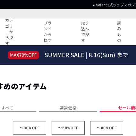
Safari公式ウェブマガジ
カテ
ブラ
絞り
読
ゴリ
ンド
込ん
み
ーか
から
で探
も
ら探
探す
す
の
す
読みもの
ガイド
ー
すべての記事
ショッピング
2026年のイチオシTシャツ！
初めての方
“WP”のイージーパンツを徹底解説&コ
Club Safari
ーデ紹介
すめのアイテム
よくある質問
HOTなコーデ TOP20
会社概要
ディネート
新ブランドご紹介！
会員利用規約
セール価
すべて
通常価格
人気記事ランキング
プライバシー
バイヤーズ レコメンド
特定商取引に
今週の別注アイテム
～30%OFF
～50%OFF
～80%OFF
ウィークリーコーデ