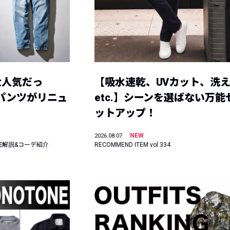
大人気だっ
【吸水速乾、UVカット、洗
ーパンツがリニュ
etc.】シーンを選ばない万能
ットアップ！
NEW
2026.08.07
底解説&コーデ紹介
RECOMMEND ITEM vol.334