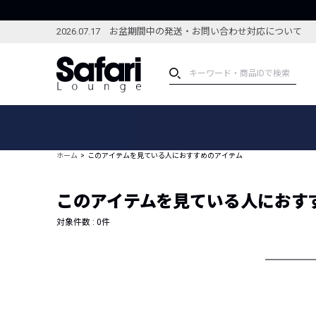
2026.07.17 お盆期間中の発送・お問い合わせ対応について
アイテム
スペシャル
カテゴリーから探す
スペシャルフィーチャ
ホーム
このアイテムを見ている人におすすめのアイテム
ブランドから探す
特集記事
絞り込んで探す
このアイテムを見ている人におす
新着アイテム
コーディネート
編集部のおすすめアイテム
対象件数 :
0
件
編集部のおすすめコー
ランキング
雑誌・カタログ掲載アイテム
セール