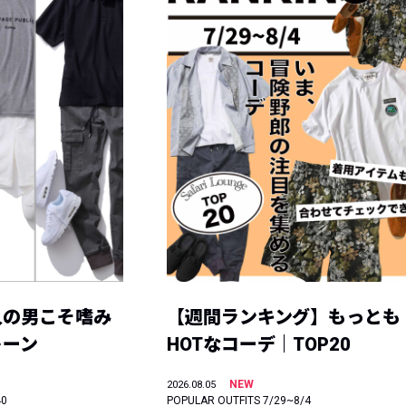
人の男こそ嗜み
【週間ランキング】もっとも
トーン
HOTなコーデ｜TOP20
NEW
2026.08.05
40
POPULAR OUTFITS 7/29~8/4