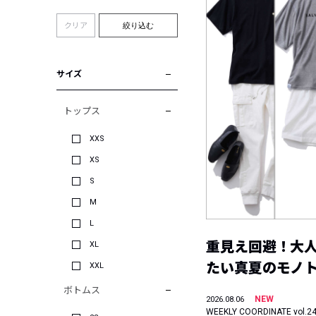
クリア
絞り込む
サイズ
トップス
XXS
XS
S
M
L
重見え回避！大
XL
たい真夏のモノ
XXL
ボトムス
NEW
2026.08.06
WEEKLY COORDINATE vol.2