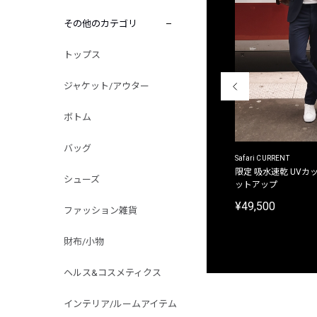
その他のカテゴリ
トップス
ジャケット/アウター
ボトム
バッグ
ACANTHUS
Safari CURRENT
別注限定 フード付き チェックシャツジャケット
限定 吸水速乾 UVカッ
シューズ
ットアップ
¥31,900
¥49,500
ファッション雑貨
財布/小物
ヘルス&コスメティクス
インテリア/ルームアイテム