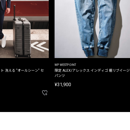
WP WESTPOINT
ト 洗える "オールシーン" セ
限定 ALEX/アレックス インディゴ 裾リブイー
パンツ
¥31,900