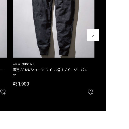
WP WESTPOINT
WP WESTPOINT
ジー
限定 SEAN/ショーン ツイル 裾リブイージーパン
限定 DAVID/デイヴィッド インデ
ツ
イージーパンツ
¥31,900
¥33,000