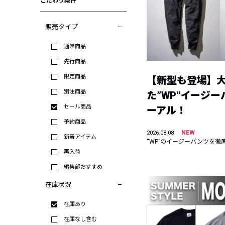
こだわり条件
販売タイプ
通常商品
先行商品
限定商品
【新型も登場】
別注商品
た”WP”イージ
セール商品
ーアル！
予約商品
NEW
2026.08.08
新着アイテム
“WP”のイージーパンツを徹
再入荷
編集部おすすめ
在庫状況
在庫あり
在庫なし含む