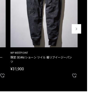
WP WESTPOINT
WP WESTPOINT
ジー
限定 SEAN/ショーン ツイル 裾リブイージーパン
限定 DAVID/デイヴィッド インデ
ツ
イージーパンツ
¥31,900
¥33,000