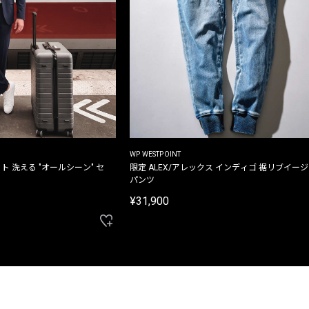
WP WESTPOINT
ト 洗える "オールシーン" セ
限定 ALEX/アレックス インディゴ 裾リブイー
パンツ
¥31,900