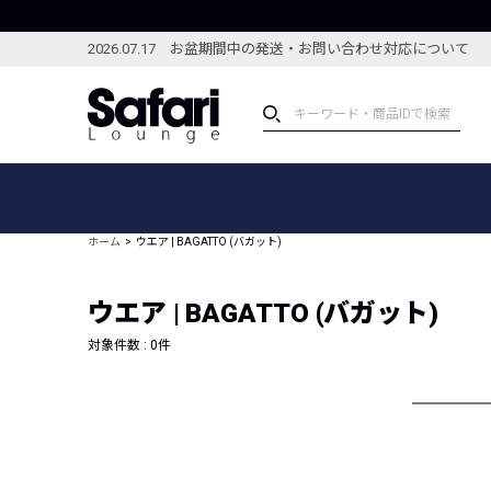
2026.07.17 お盆期間中の発送・お問い合わせ対応について
アイテム
スペシャル
カテゴリーから探す
スペシャルフィーチャ
ホーム
ウエア | BAGATTO (バガット)
ブランドから探す
特集記事
絞り込んで探す
ウエア | BAGATTO (バガット)
新着アイテム
コーディネート
編集部のおすすめアイテム
対象件数 :
0
件
編集部のおすすめコー
ランキング
雑誌・カタログ掲載アイテム
セール