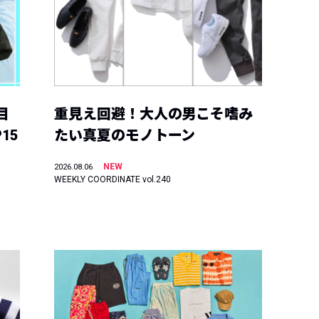
目
重見え回避！大人の男こそ嗜み
15
たい真夏のモノトーン
NEW
2026.08.06
WEEKLY COORDINATE vol.240