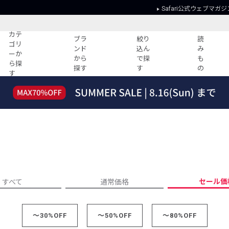
Safari公式ウェブマガジ
カテ
ブラ
絞り
読
ゴリ
ンド
込ん
み
ーか
から
で探
も
ら探
探す
す
の
す
読みもの
ガイド
ー
すべての記事
ショッピング
2026年のイチオシTシャツ！
初めての方
“WP”のイージーパンツを徹底解説&コ
Club Safari
ーデ紹介
よくある質問
HOTなコーデ TOP20
会社概要
ディネート
新ブランドご紹介！
会員利用規約
セール価
すべて
通常価格
人気記事ランキング
プライバシー
バイヤーズ レコメンド
特定商取引に
今週の別注アイテム
～30%OFF
～50%OFF
～80%OFF
ウィークリーコーデ