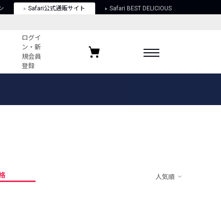
ン
Safari公式通販サイト
Safari BEST DELICIOUS
ログイ
ン・新
規会員
登録
ログイン・新規会員登録
お気に入りアイテム
ガイド
お気に入りブランド
お気に入り記事
最近チェックしたアイテム
格
人気順
ポリシー
関する法律