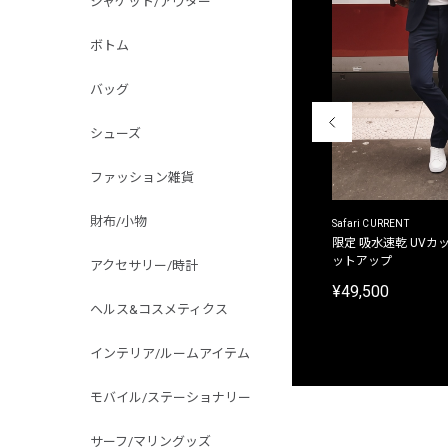
ジャケット/アウター
ボトム
バッグ
シューズ
ファッション雑貨
財布/小物
ACANTHUS
Safari CURRENT
別注限定 フード付き チェックシャツジャケット
限定 吸水速乾 UVカッ
ットアップ
アクセサリー/時計
¥31,900
¥49,500
ヘルス&コスメティクス
インテリア/ルームアイテム
モバイル/ステーショナリー
サーフ/マリングッズ