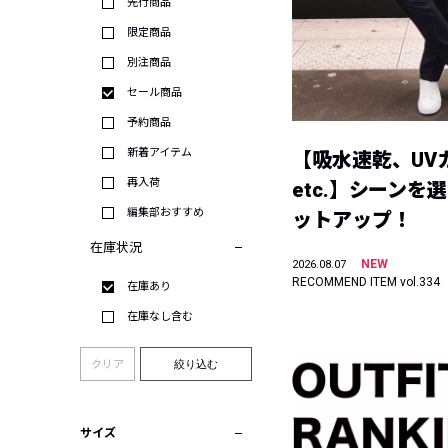
先行商品
限定商品
別注商品
セール商品
予約商品
新着アイテム
【吸水速乾、UV
再入荷
etc.】シーンを
編集部おすすめ
ットアップ！
在庫状況
NEW
2026.08.07
RECOMMEND ITEM vol.334
在庫あり
在庫なし含む
クリア
絞り込む
サイズ