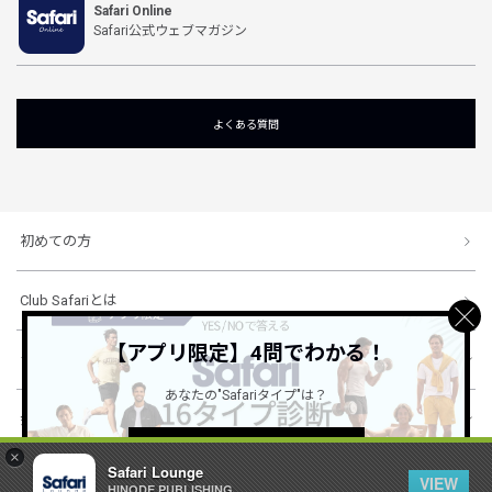
Safari Online
Safari公式ウェブマガジン
よくある質問
初めての方
Club Safariとは
【アプリ限定】4問でわかる！
ショッピングガイド
あなたの"Safariタイプ"は？
会社概要・規約
詳しくはこちら ＞
×
Safari Lounge
VIEW
HINODE PUBLISHING ..
© 1996-2026 HINODE PUBLISHING co., ltd. All Rights Reserved.