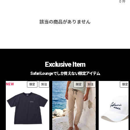
0 件
該当の商品がありません
Exclusive Item
Safari Loungeでしか買えない限定アイテム
NEW
限定
別注
限定
別注
限定