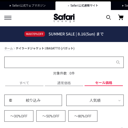
Safari公式ウェブマガジン
Safari公式通販サイト
Sa
ホーム
テイラードジャケット | BAGATTO (バガット)
対象件数 : 0件
セール価格
すべて
通常価格
絞り込み
人気順
～30%OFF
～50%OFF
～80%OFF