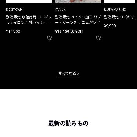
DOGTOWN
YANUK
MUTA MARINE
別注限定 水陸両用 コーデュ
別注限定 ペイント加工 リゾ
別注限定 ロゴキャ
ラナイロン 半袖ラッシュガ
ートジーンズ デニムパンツ
¥9,900
ード
¥14,300
¥18,150
50%OFF
すべて見る
最新の読みもの