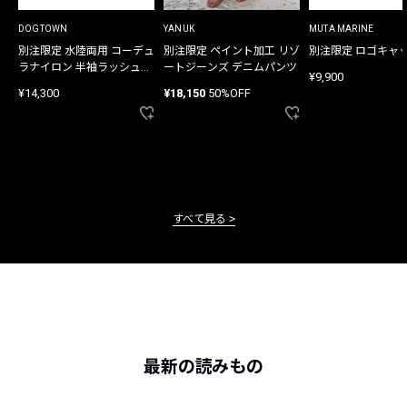
DOGTOWN
YANUK
MUTA MARINE
別注限定 水陸両用 コーデュ
別注限定 ペイント加工 リゾ
別注限定 ロゴキャ
ラナイロン 半袖ラッシュガ
ートジーンズ デニムパンツ
¥9,900
ード
¥14,300
¥18,150
50%OFF
すべて見る
最新の読みもの