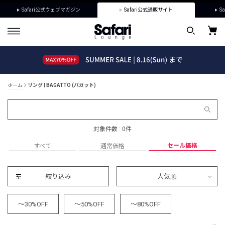
Safari公式ウェブマガジン
Safari公式通販サイト
Sa
ホーム
リング | BAGATTO (バガット)
対象件数 : 0件
セール価格
すべて
通常価格
絞り込み
人気順
～30%OFF
～50%OFF
～80%OFF