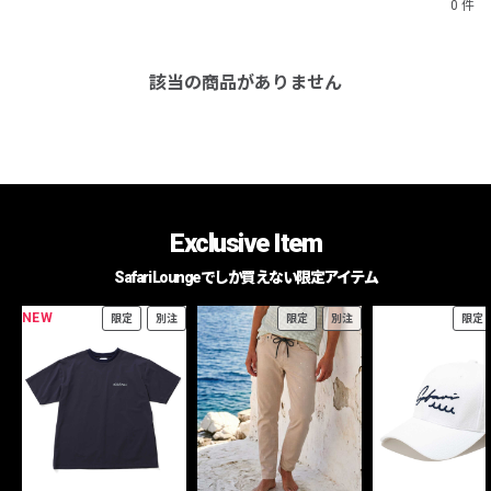
0 件
該当の商品がありません
Exclusive Item
Safari Loungeでしか買えない限定アイテム
NEW
限定
別注
限定
別注
限定