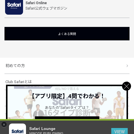
Safari Online
Safari公式ウェブマガジン
よくある質問
初めての方
Club Safariとは
【アプリ限定】4問でわかる！
ショッピングガイド
あなたの"Safariタイプ"は？
会社概要・規約
詳しくはこちら ＞
×
Safari Lounge
VIEW
HINODE PUBLISHING ..
© 1996-2026 HINODE PUBLISHING co., ltd. All Rights Reserved.