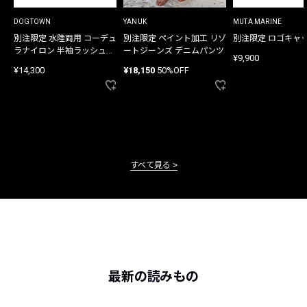
DOGTOWN
YANUK
MUTA MARINE
別注限定 水陸両用 コーデュ
別注限定 ペイント加工 リゾ
別注限定 ロゴキャ
ラナイロン 半袖ラッシュガ
ートジーンズ デニムパンツ
¥9,900
ード
¥14,300
¥18,150
50%OFF
すべて見る
最新の読みもの