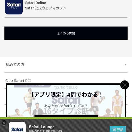
Safari Online
Safari公式ウェブマガジン
よくある質問
初めての方
Club Safariとは
【アプリ限定】4問でわかる！
ショッピングガイド
あなたの"Safariタイプ"は？
会社概要・規約
詳しくはこちら ＞
×
Safari Lounge
VIEW
HINODE PUBLISHING ..
© 1996-2026 HINODE PUBLISHING co., ltd. All Rights Reserved.