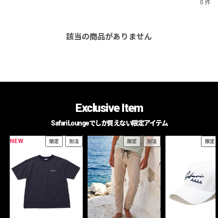
0 件
該当の商品がありません
Exclusive Item
Safari Loungeでしか買えない限定アイテム
NEW
限定
別注
限定
別注
限定