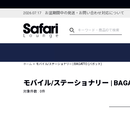
2026.07.17 お盆期間中の発送・お問い合わせ対応について
アイテム
スペシャル
カテゴリーから探す
スペシャルフィーチャ
ホーム
モバイル/ステーショナリー | BAGATTO (バガット)
ブランドから探す
特集記事
絞り込んで探す
モバイル/ステーショナリー | BAGA
新着アイテム
コーディネート
編集部のおすすめアイテム
対象件数 :
0
件
編集部のおすすめコー
ランキング
雑誌・カタログ掲載アイテム
セール