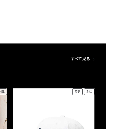
すべて見る
別注
限定
別注