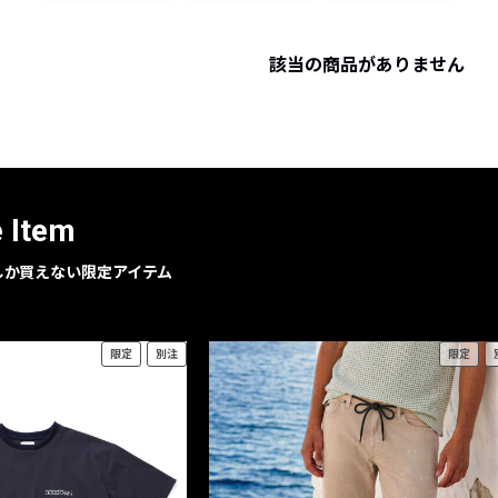
レコメンドアイテム
ピックアップアイテム
該当の商品がありません
フォーカスブランド
セールおすすめアイテム
人気アイテム TOP 15
e Item
geでしか買えない限定アイテム
限定
別注
限定