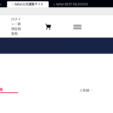
ン
Safari公式通販サイト
Safari BEST DELICIOUS
ログイ
ン・新
規会員
登録
ログイン・新規会員登録
お気に入りアイテム
ガイド
お気に入りブランド
お気に入り記事
最近チェックしたアイテム
格
人気順
ポリシー
関する法律