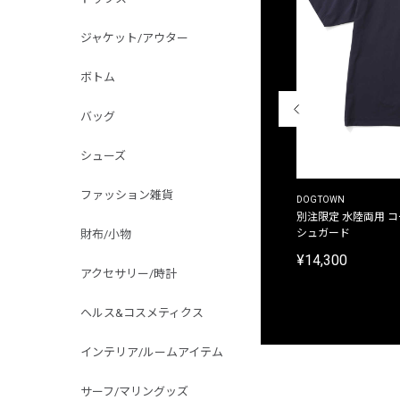
ジャケット/アウター
ボトム
バッグ
シューズ
ファッション雑貨
THE DUFFER OF ST.GEORGE
DOGTOWN
別注限定 ピグメントダイ バックプリント サーフ
別注限定 水陸両用 
プリントTシャツ
シュガード
財布/小物
¥9,900
¥14,300
アクセサリー/時計
ヘルス&コスメティクス
インテリア/ルームアイテム
サーフ/マリングッズ