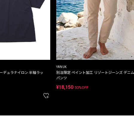
YANUK
コーデュラナイロン 半袖ラッ
別注限定 ペイント加工 リゾートジーンズ デニ
パンツ
¥18,150
50%OFF