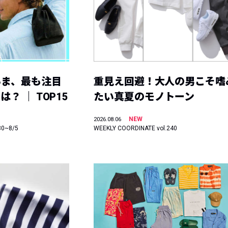
いま、最も注目
重見え回避！大人の男こそ嗜
？ ｜ TOP15
たい真夏のモノトーン
NEW
2026.08.06
30~8/5
WEEKLY COORDINATE vol.240