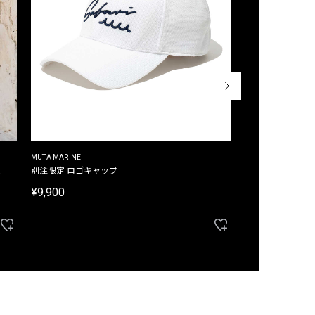
MUTA MARINE
CROSSLEY
ム
別注限定 ロゴキャップ
別注限定 ノースリ
¥9,900
¥8,580
40%OFF