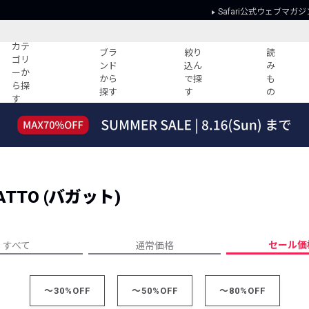
Safari公式ウェブマガジ
カテ
ブラ
絞り
読
ゴリ
ンド
込ん
み
ーか
から
で探
も
ら探
探す
す
の
す
読みもの
ガイド
ー
すべての記事
ショッピング
2026年のイチオシTシャツ！
初めての方
“WP”のイージーパンツを徹底解説&コ
Club Safari
ーデ紹介
TTO (バガット)
よくある質問
HOTなコーデ TOP20
会社概要
ディネート
新ブランドご紹介！
会員利用規約
セール価
すべて
通常価格
人気記事ランキング
プライバシー
バイヤーズ レコメンド
特定商取引に
今週の別注アイテム
～30%OFF
～50%OFF
～80%OFF
ウィークリーコーデ