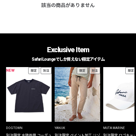
該当の商品がありません
Exclusive Item
Safari Loungeでしか買えない限定アイテム
NEW
限定
別注
限定
別注
限定
DOGTOWN
YANUK
MUTA MARINE
別注限定 水陸両用 コーデュ
別注限定 ペイント加工 リゾ
別注限定 ロゴキャ