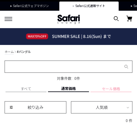
Safari公式ウェブマガジン
Safari公式通販サイト
Sa
ホーム
#バングル
対象件数 : 0件
通常価格
すべて
セール価格
絞り込み
人気順
0 件