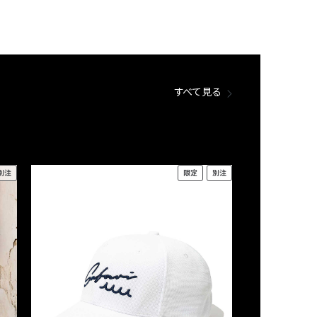
すべて見る
別注
限定
別注