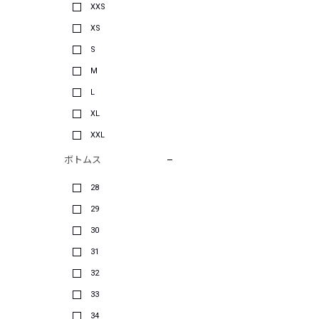
XXS
XS
S
M
L
XL
XXL
ボトムス
28
29
30
31
32
33
34