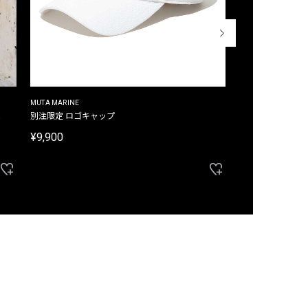
MUTA MARINE
CROSSLEY
ム
別注限定 ロゴキャップ
別注限定 ノースリ
¥9,900
¥8,580
40%OFF