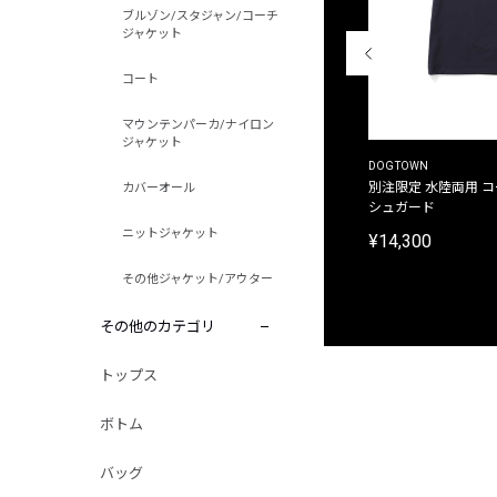
ブルゾン/スタジャン/コーチ
ジャケット
コート
マウンテンパーカ/ナイロン
ジャケット
THE DUFFER OF ST.GEORGE
DOGTOWN
別注限定 ピグメントダイ バックプリント サーフ
別注限定 水陸両用 
カバーオール
プリントTシャツ
シュガード
ニットジャケット
¥9,900
¥14,300
その他ジャケット/アウター
その他のカテゴリ
トップス
ボトム
バッグ