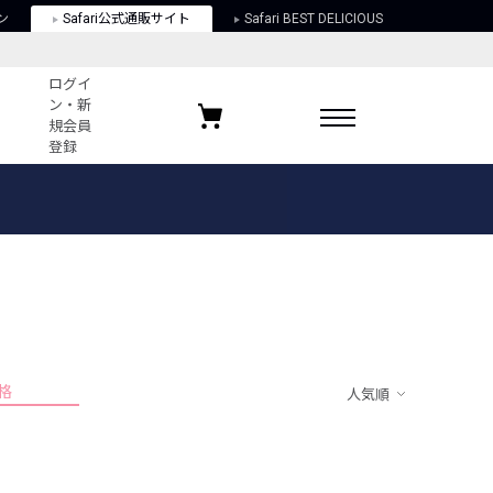
ン
Safari公式通販サイト
Safari BEST DELICIOUS
ログイ
ン・新
規会員
登録
ログイン・新規会員登録
お気に入りアイテム
ガイド
お気に入りブランド
お気に入り記事
最近チェックしたアイテム
格
人気順
ポリシー
関する法律