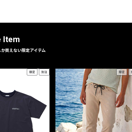
レコメンドアイテム
ピックアップアイテム
フォーカスブランド
セールおすすめアイテム
e Item
人気アイテム TOP 15
geでしか買えない限定アイテム
限定
別注
限定