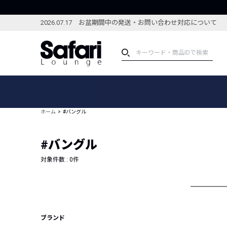
2026.07.17 お盆期間中の発送・お問い合わせ対応について
アイテム
スペシャル
カテゴリーから探す
スペシャルフィーチャ
ホーム
#バングル
ブランドから探す
特集記事
絞り込んで探す
#バングル
新着アイテム
コーディネート
編集部のおすすめアイテム
対象件数 :
0
件
編集部のおすすめコー
ランキング
雑誌・カタログ掲載アイテム
セール
ブランド