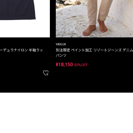
YANUK
コーデュラナイロン 半袖ラッ
別注限定 ペイント加工 リゾートジーンズ デニ
パンツ
¥18,150
50%OFF