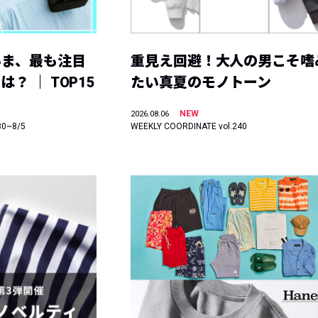
いま、最も注目
重見え回避！大人の男こそ嗜
？ ｜ TOP15
たい真夏のモノトーン
NEW
2026.08.06
30~8/5
WEEKLY COORDINATE vol.240