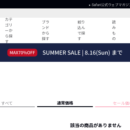
Safari公式ウェブマガジ
カテ
ブラ
絞り
読
ゴリ
ンド
込ん
み
ーか
から
で探
も
ら探
探す
す
の
す
読みもの
ガイド
ー
すべての記事
ショッピング
2026年のイチオシTシャツ！
初めての方
“WP”のイージーパンツを徹底解説&コ
Club Safari
ーデ紹介
よくある質問
HOTなコーデ TOP20
会社概要
ディネート
新ブランドご紹介！
会員利用規約
通常価格
すべて
セール価
人気記事ランキング
プライバシー
バイヤーズ レコメンド
特定商取引に
今週の別注アイテム
該当の商品がありません
ウィークリーコーデ