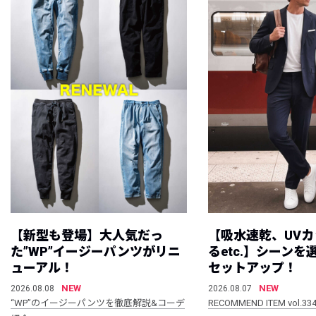
【新型も登場】大人気だっ
【吸水速乾、UV
た”WP”イージーパンツがリニ
るetc.】シーン
ューアル！
セットアップ！
NEW
NEW
2026.08.08
2026.08.07
“WP”のイージーパンツを徹底解説&コーデ
RECOMMEND ITEM vol.33