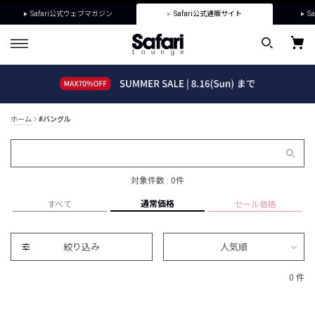
Safari公式ウェブマガジン
Safari公式通販サイト
Sa
ホーム
#バングル
対象件数 : 0件
通常価格
すべて
セール価格
絞り込み
人気順
0 件