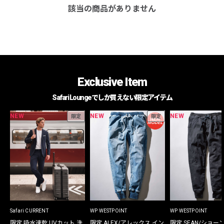
該当の商品がありません
Exclusive Item
Safari Loungeでしか買えない限定アイテム
NEW
NEW
NEW
限定
限定
Safari CURRENT
WP WESTPOINT
WP WESTPOINT
限定 吸水速乾 UVカット 洗
限定 ALEX/アレックス イン
限定 SEAN/ショー