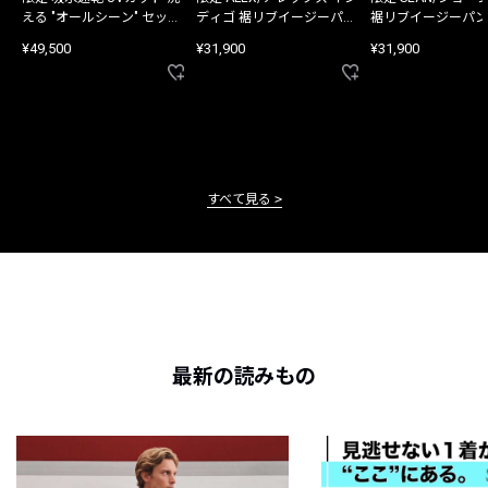
える "オールシーン" セット
ディゴ 裾リブイージーパン
裾リブイージーパン
アップ
ツ
¥49,500
¥31,900
¥31,900
すべて見る
最新の読みもの