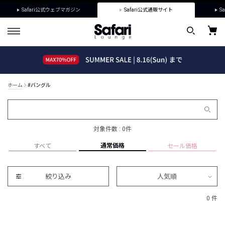
Safari公式ウェブマガジン
Safari公式通販サイト
Sa
ホーム
#バングル
対象件数 : 0件
通常価格
すべて
セール価格
絞り込み
人気順
0 件