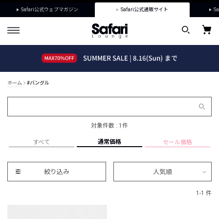
Safari公式ウェブマガジン
Safari公式通販サイト
Sa
ホーム
#バングル
対象件数 : 1件
通常価格
すべて
セール価格
絞り込み
人気順
1-1 件