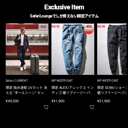
Exclusive Item
Safari Loungeでしか買えない限定アイテム
NEW
NEW
NEW
限定
限定
Safari CURRENT
WP WESTPOINT
WP WESTPOINT
限定 吸水速乾 UVカット 洗
限定 ALEX/アレックス イン
限定 SEAN/ショー
える "オールシーン" セット
ディゴ 裾リブイージーパン
裾リブイージーパン
アップ
ツ
¥49,500
¥31,900
¥31,900