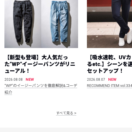
【新型も登場】大人気だっ
【吸水速乾、UV
た”WP”イージーパンツがリニ
るetc.】シーン
ューアル！
セットアップ！
NEW
NEW
2026.08.08
2026.08.07
“WP”のイージーパンツを徹底解説&コーデ
RECOMMEND ITEM vol.33
紹介
すべて見る