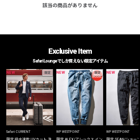
該当の商品がありません
Exclusive Item
Safari Loungeでしか買えない限定アイテム
NEW
NEW
NEW
限定
限定
Safari CURRENT
WP WESTPOINT
WP WESTPOINT
限定 吸水速乾 UVカット 洗
限定 ALEX/アレックス イン
限定 SEAN/ショー