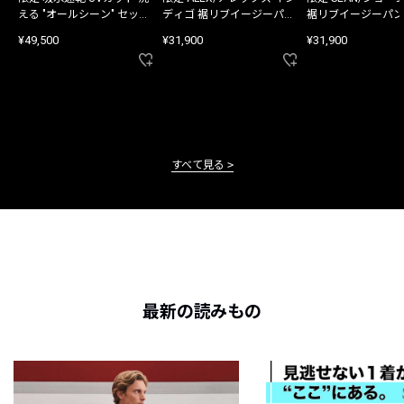
える "オールシーン" セット
ディゴ 裾リブイージーパン
裾リブイージーパン
アップ
ツ
¥49,500
¥31,900
¥31,900
すべて見る
最新の読みもの