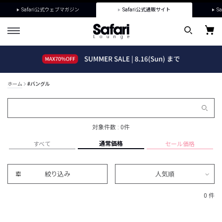
Safari公式ウェブマガジン
Safari公式通販サイト
Sa
ホーム
#バングル
対象件数 : 0件
通常価格
すべて
セール価格
絞り込み
人気順
0 件