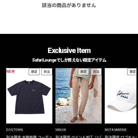
該当の商品がありません
Exclusive Item
Safari Loungeでしか買えない限定アイテム
NEW
限定
別注
限定
別注
限定
DOGTOWN
YANUK
MUTA MARINE
別注限定 水陸両用 コーデュ
別注限定 ペイント加工 リゾ
別注限定 ロゴキャ