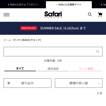
Safari公式ウェブマガジン
Safari公式通販サイト
Sa
ホーム
ポーチ | YANUK (ヤヌーク)
対象件数 : 0件
すべて
通常価格
セール価格
絞り込み
価格の安い順
0 件