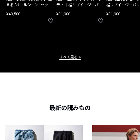
える "オールシーン" セット
ディゴ 裾リブイージーパン
裾リブイージーパン
アップ
ツ
¥49,500
¥31,900
¥31,900
すべて見る
最新の読みもの