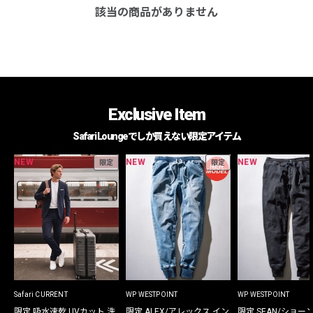
該当の商品がありません
Exclusive Item
Safari Loungeでしか買えない限定アイテム
NEW
NEW
NEW
限定
限定
Safari CURRENT
WP WESTPOINT
WP WESTPOINT
限定 吸水速乾 UVカット 洗
限定 ALEX/アレックス イン
限定 SEAN/ショー