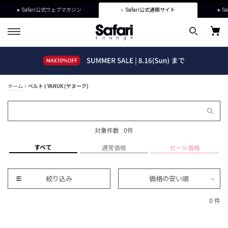
Safari公式ウェブマガジン
Safari公式通販サイト
Sa
ホーム
ベルト | YANUK (ヤヌーク)
対象件数 : 0件
すべて
通常価格
セール価格
絞り込み
価格の安い順
0 件