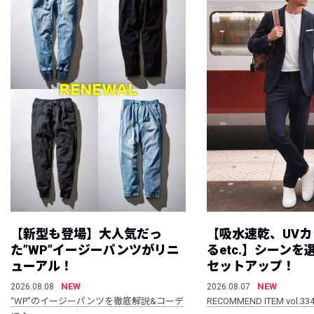
【新型も登場】大人気だっ
【吸水速乾、UV
た”WP”イージーパンツがリニ
るetc.】シーン
ューアル！
セットアップ！
NEW
NEW
2026.08.08
2026.08.07
“WP”のイージーパンツを徹底解説&コーデ
RECOMMEND ITEM vol.33