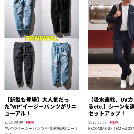
【新型も登場】大人気だっ
【吸水速乾、UV
た”WP”イージーパンツがリニ
るetc.】シーン
ューアル！
セットアップ！
NEW
NEW
2026.08.08
2026.08.07
“WP”のイージーパンツを徹底解説&コーデ
RECOMMEND ITEM vol.33