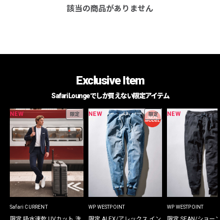
該当の商品がありません
Exclusive Item
Safari Loungeでしか買えない限定アイテム
NEW
NEW
NEW
限定
限定
Safari CURRENT
WP WESTPOINT
WP WESTPOINT
限定 吸水速乾 UVカット 洗
限定 ALEX/アレックス イン
限定 SEAN/ショー