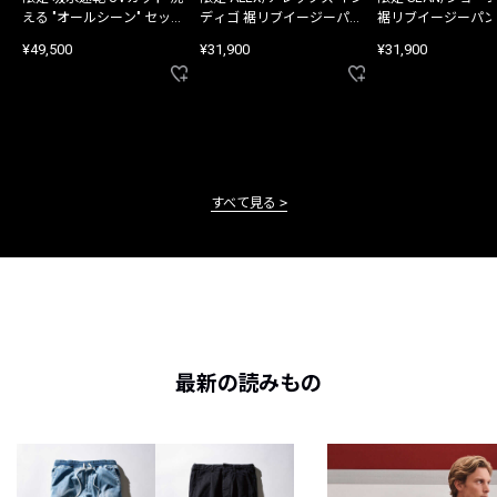
える "オールシーン" セット
ディゴ 裾リブイージーパン
裾リブイージーパン
アップ
ツ
¥49,500
¥31,900
¥31,900
すべて見る
最新の読みもの