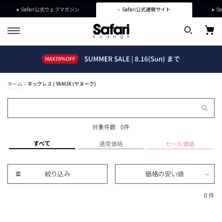
Safari公式ウェブマガジン
Safari公式通販サイト
Sa
ホーム
ネックレス | YANUK (ヤヌーク)
対象件数 : 0件
すべて
通常価格
セール価格
絞り込み
価格の安い順
0 件