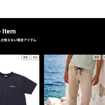
レコメンドアイテム
ピックアップアイテム
フォーカスブランド
セールおすすめアイテム
e Item
人気アイテム TOP 15
geでしか買えない限定アイテム
限定
別注
限定