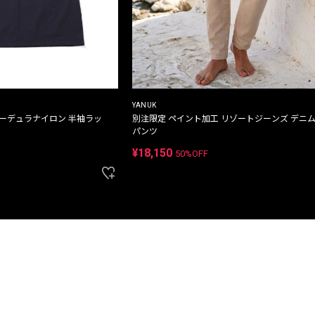
YANUK
コーデュラナイロン 半袖ラッ
別注限定 ペイント加工 リゾートジーンズ デニ
パンツ
¥18,150
50%OFF