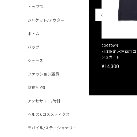
トップス
ジャケット/アウター
ボトム
THE DUFFER OF ST.GEORGE
DOGTOWN
バッグ
別注限定 ピグメントダイ バックプリント サーフ
別注限定 水陸両用 
プリントTシャツ
シュガード
シューズ
¥9,900
¥14,300
ファッション雑貨
財布/小物
アクセサリー/時計
ヘルス&コスメティクス
モバイル/ステーショナリー