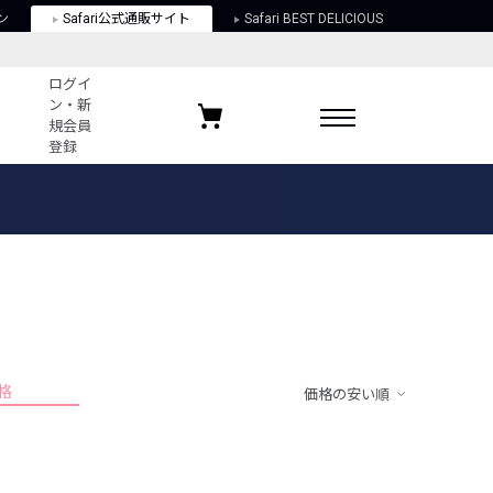
ン
Safari公式通販サイト
Safari BEST DELICIOUS
ログイ
ン・新
規会員
登録
ログイン・新規会員登録
お気に入りアイテム
ガイド
お気に入りブランド
お気に入り記事
最近チェックしたアイテム
格
価格の安い順
ポリシー
関する法律