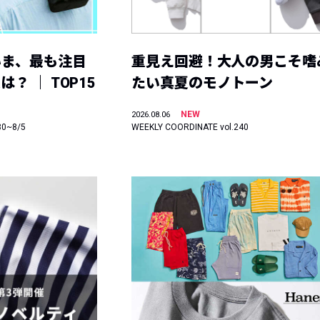
いま、最も注目
重見え回避！大人の男こそ嗜
？ ｜ TOP15
たい真夏のモノトーン
NEW
2026.08.06
30~8/5
WEEKLY COORDINATE vol.240