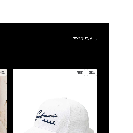
すべて見る
別注
限定
別注