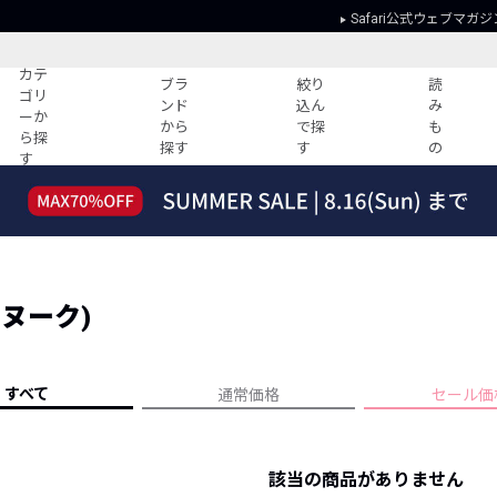
Safari公式ウェブマガジ
カテ
ブラ
絞り
読
ゴリ
ンド
込ん
み
ーか
から
で探
も
ら探
探す
す
の
す
読みもの
ガイド
ー
すべての記事
ショッピング
2026年のイチオシTシャツ！
初めての方
“WP”のイージーパンツを徹底解説&コ
Club Safari
ーデ紹介
ヤヌーク)
よくある質問
HOTなコーデ TOP20
会社概要
ディネート
新ブランドご紹介！
会員利用規約
すべて
通常価格
セール価
人気記事ランキング
プライバシー
バイヤーズ レコメンド
特定商取引に
今週の別注アイテム
該当の商品がありません
ウィークリーコーデ