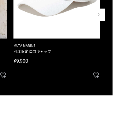
MUTA MARINE
CROSSLEY
ム
別注限定 ロゴキャップ
別注限定 ノースリ
¥9,900
¥8,580
40%OFF