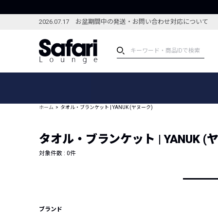
2026.07.17 お盆期間中の発送・お問い合わせ対応について
アイテム
スペシャル
カテゴリーから探す
スペシャルフィーチャ
ホーム
タオル・ブランケット | YANUK (ヤヌーク)
ブランドから探す
特集記事
絞り込んで探す
タオル・ブランケット | YANUK (
新着アイテム
コーディネート
編集部のおすすめアイテム
対象件数 :
0
件
編集部のおすすめコー
ランキング
雑誌・カタログ掲載アイテム
セール
ブランド