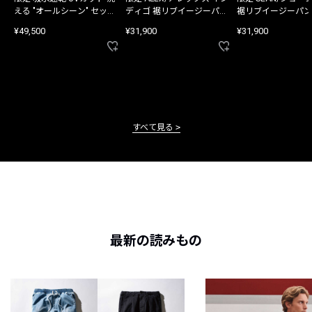
える "オールシーン" セット
ディゴ 裾リブイージーパン
裾リブイージーパン
アップ
ツ
¥49,500
¥31,900
¥31,900
すべて見る
最新の読みもの