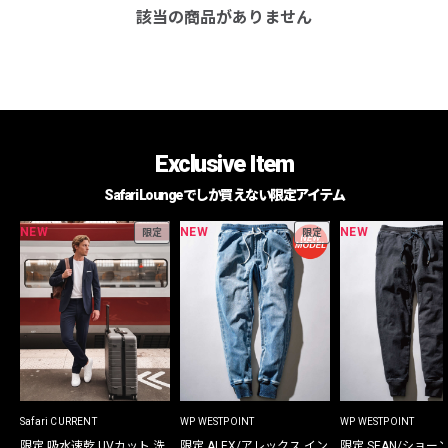
該当の商品がありません
Exclusive Item
Safari Loungeでしか買えない限定アイテム
NEW
NEW
NEW
限定
限定
Safari CURRENT
WP WESTPOINT
WP WESTPOINT
限定 吸水速乾 UVカット 洗
限定 ALEX/アレックス イン
限定 SEAN/ショー