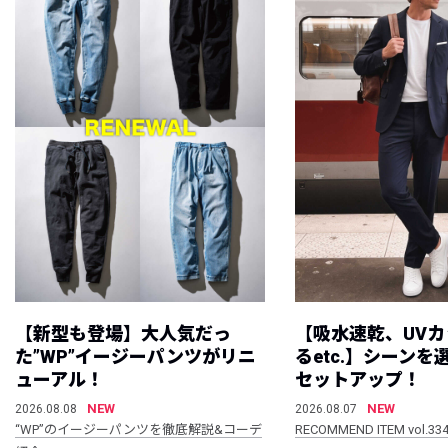
【新型も登場】大人気だっ
【吸水速乾、UV
た”WP”イージーパンツがリニ
るetc.】シーン
ューアル！
セットアップ！
NEW
NEW
2026.08.08
2026.08.07
“WP”のイージーパンツを徹底解説&コーデ
RECOMMEND ITEM vol.33