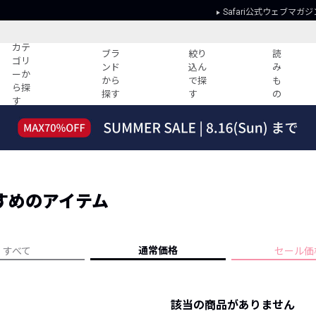
Safari公式ウェブマガジ
カテ
ブラ
絞り
読
ゴリ
ンド
込ん
み
ーか
から
で探
も
ら探
探す
す
の
す
読みもの
ガイド
ー
すべての記事
ショッピング
2026年のイチオシTシャツ！
初めての方
“WP”のイージーパンツを徹底解説&コ
Club Safari
ーデ紹介
すめのアイテム
よくある質問
HOTなコーデ TOP20
会社概要
ディネート
新ブランドご紹介！
会員利用規約
通常価格
すべて
セール価
人気記事ランキング
プライバシー
バイヤーズ レコメンド
特定商取引に
今週の別注アイテム
該当の商品がありません
ウィークリーコーデ