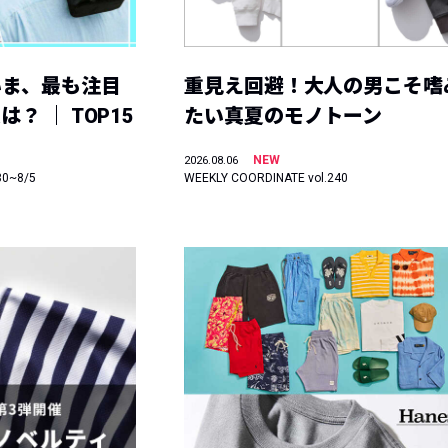
いま、最も注目
重見え回避！大人の男こそ嗜
？ ｜ TOP15
たい真夏のモノトーン
NEW
2026.08.06
30~8/5
WEEKLY COORDINATE vol.240