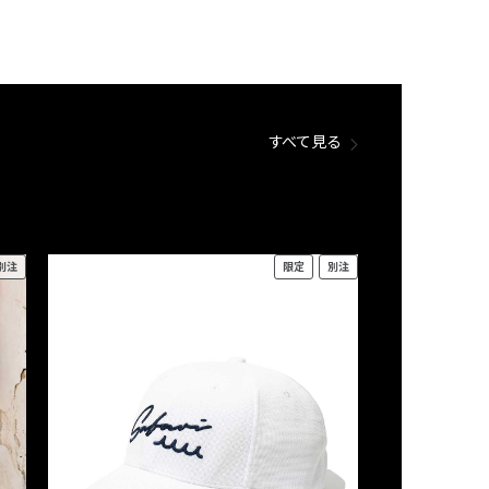
すべて見る
別注
限定
別注