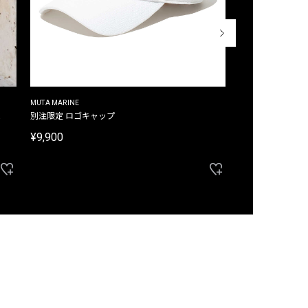
MUTA MARINE
CROSSLEY
ム
別注限定 ロゴキャップ
別注限定 ノースリ
¥9,900
¥8,580
40%OFF