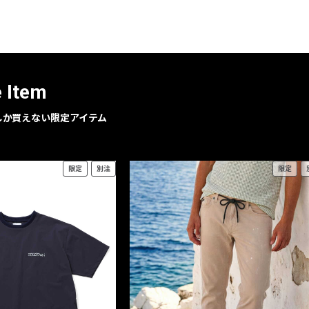
レコメンドアイテム
ピックアップアイテム
フォーカスブランド
セールおすすめアイテム
e Item
人気アイテム TOP 15
geでしか買えない限定アイテム
限定
別注
限定