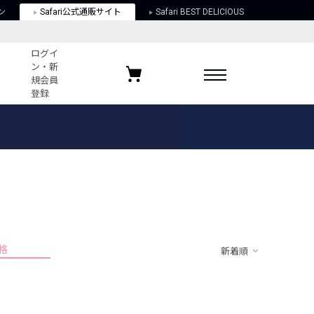
ン
Safari公式通販サイト
Safari BEST DELICIOUS
ログイ
ン・新
規会員
登録
ログイン・新規会員登録
お気に入りアイテム
ガイド
お気に入りブランド
お気に入り記事
最近チェックしたアイテム
格
新着順
ポリシー
関する法律