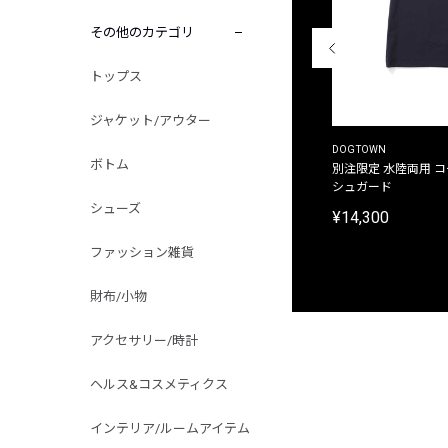
その他のカテゴリ
トップス
ジャケット/アウター
THE DUFFER OF ST.GEORGE
DOGTOWN
ボトム
別注限定 ピグメントダイ バックプリント サーフ
別注限定 水陸両用 
プリントTシャツ
シュガード
シューズ
¥9,900
¥14,300
ファッション雑貨
財布/小物
アクセサリー/時計
ヘルス&コスメティクス
インテリア/ルームアイテム