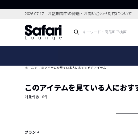
2026.07.17 お盆期間中の発送・お問い合わせ対応について
アイテム
スペシャル
カテゴリーから探す
スペシャルフィーチャ
ホーム
このアイテムを見ている人におすすめのアイテム
ブランドから探す
特集記事
絞り込んで探す
このアイテムを見ている人におす
新着アイテム
コーディネート
編集部のおすすめアイテム
対象件数 :
0
件
編集部のおすすめコー
ランキング
雑誌・カタログ掲載アイテム
セール
ブランド