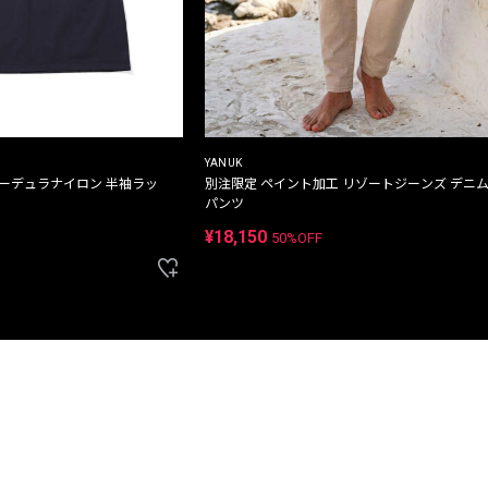
YANUK
コーデュラナイロン 半袖ラッ
別注限定 ペイント加工 リゾートジーンズ デニ
パンツ
¥18,150
50%OFF