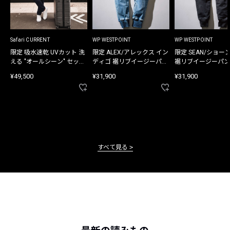
Safari CURRENT
WP WESTPOINT
WP WESTPOINT
限定 吸水速乾 UVカット 洗
限定 ALEX/アレックス イン
限定 SEAN/ショー
える "オールシーン" セット
ディゴ 裾リブイージーパン
裾リブイージーパン
アップ
ツ
¥49,500
¥31,900
¥31,900
すべて見る