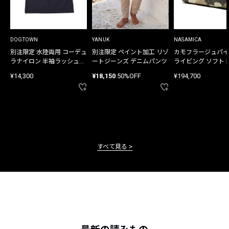
DOGTOWN
YANUK
NASAMICA
別注限定 水陸両用 コーデュ
別注限定 ペイント加工 リゾ
カモフラージュパイ
ラナイロン 半袖ラッシュガ
ートジーンズ デニムパンツ
ライビング ソフト
ード
バッグ
¥14,300
¥18,150
50%OFF
¥194,700
すべて見る