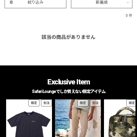
絞り込み
新着順
0 件
該当の商品がありません
Exclusive Item
Safari Loungeでしか買えない限定アイテム
限定
別注
限定
別注
限定