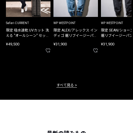
Safari CURRENT
WP WESTPOINT
WP WESTPOINT
限定 吸水速乾 UVカット 洗
限定 ALEX/アレックス イン
限定 SEAN/ショー
える "オールシーン" セット
ディゴ 裾リブイージーパン
裾リブイージーパン
アップ
ツ
¥49,500
¥31,900
¥31,900
すべて見る