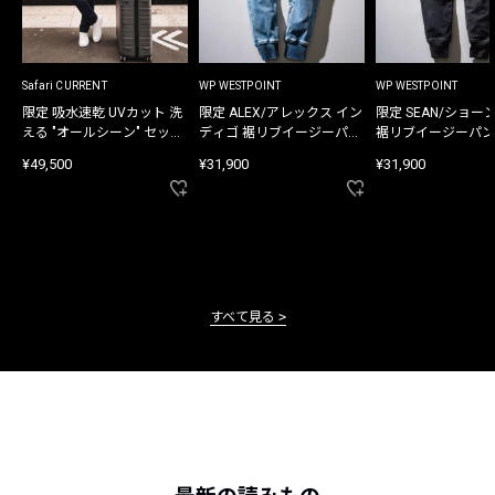
Safari CURRENT
WP WESTPOINT
WP WESTPOINT
限定 吸水速乾 UVカット 洗
限定 ALEX/アレックス イン
限定 SEAN/ショー
える "オールシーン" セット
ディゴ 裾リブイージーパン
裾リブイージーパン
アップ
ツ
¥49,500
¥31,900
¥31,900
すべて見る