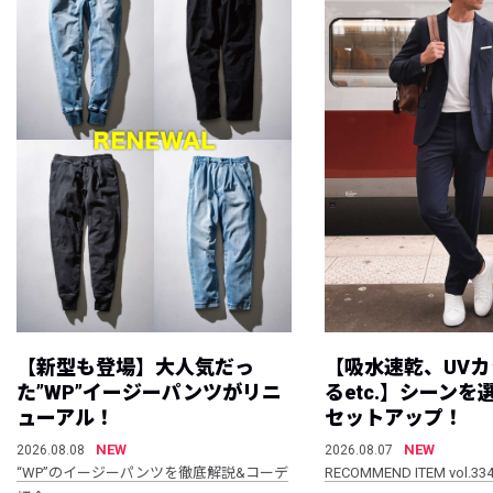
【新型も登場】大人気だっ
【吸水速乾、UV
た”WP”イージーパンツがリニ
るetc.】シーン
ューアル！
セットアップ！
NEW
NEW
2026.08.08
2026.08.07
“WP”のイージーパンツを徹底解説&コーデ
RECOMMEND ITEM vol.33