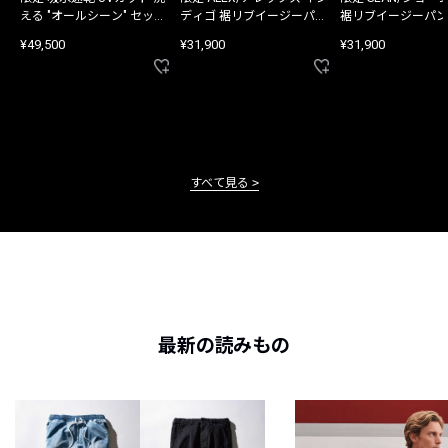
える "オールシーン" セット
ディゴ 裾リブイージーパン
裾リブイージーパン
アップ
ツ
¥49,500
¥31,900
¥31,900
すべて見る
最新の読みもの