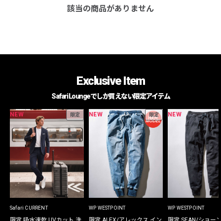
該当の商品がありません
Exclusive Item
Safari Loungeでしか買えない限定アイテム
NEW
NEW
NEW
限定
限定
Safari CURRENT
WP WESTPOINT
WP WESTPOINT
限定 吸水速乾 UVカット 洗
限定 ALEX/アレックス イン
限定 SEAN/ショー