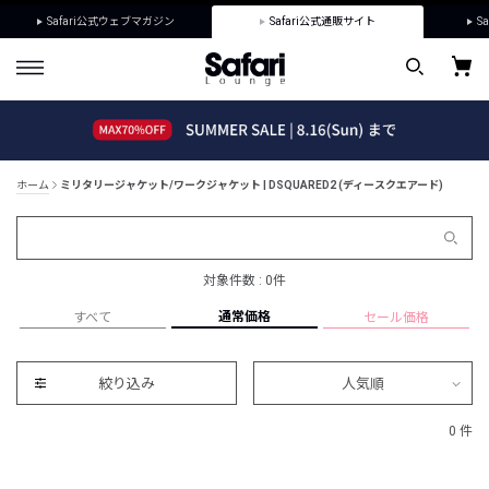
Safari公式ウェブマガジン
Safari公式通販サイト
Sa
ホーム
ミリタリージャケット/ワークジャケット | DSQUARED2 (ディースクエアード)
対象件数 : 0件
通常価格
すべて
セール価格
絞り込み
人気順
0 件