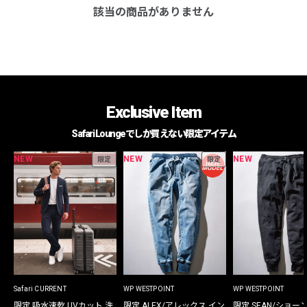
該当の商品がありません
Exclusive Item
Safari Loungeでしか買えない限定アイテム
NEW
NEW
NEW
限定
限定
Safari CURRENT
WP WESTPOINT
WP WESTPOINT
限定 吸水速乾 UVカット 洗
限定 ALEX/アレックス イン
限定 SEAN/ショー