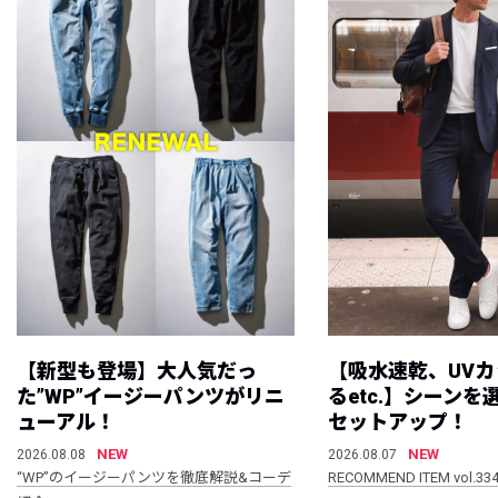
【新型も登場】大人気だっ
【吸水速乾、UV
た”WP”イージーパンツがリニ
るetc.】シーン
ューアル！
セットアップ！
NEW
NEW
2026.08.08
2026.08.07
“WP”のイージーパンツを徹底解説&コーデ
RECOMMEND ITEM vol.33