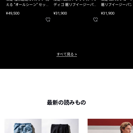
える "オールシーン" セット
ディゴ 裾リブイージーパン
裾リブイージーパン
アップ
ツ
¥49,500
¥31,900
¥31,900
すべて見る
最新の読みもの