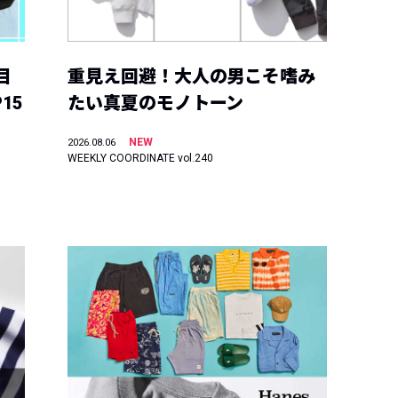
目
重見え回避！大人の男こそ嗜み
15
たい真夏のモノトーン
NEW
2026.08.06
WEEKLY COORDINATE vol.240