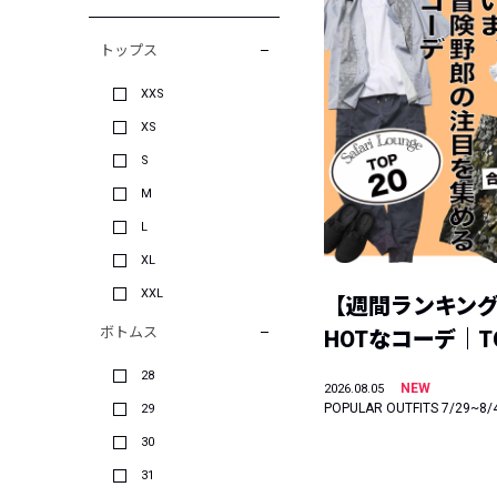
トップス
XXS
XS
S
M
L
XL
XXL
【週間ランキン
ボトムス
HOTなコーデ｜TO
28
NEW
2026.08.05
POPULAR OUTFITS 7/29~8/
29
30
31