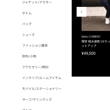
ジャケット/アウター
ボトム
バッグ
シューズ
ACANTHUS
Safari CURRENT
別注限定 フード付き チェックシャツジャケット
限定 吸水速乾 UVカッ
ファッション雑貨
ットアップ
¥31,900
¥49,500
財布/小物
アクセサリー/時計
インテリア/ルームアイテム
モバイル/ステーショナリー
サーフ/マリングッズ