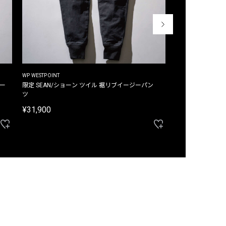
WP WESTPOINT
WP WESTPOINT
ジー
限定 SEAN/ショーン ツイル 裾リブイージーパン
限定 DAVID/デイヴィッド インデ
ツ
イージーパンツ
¥31,900
¥33,000