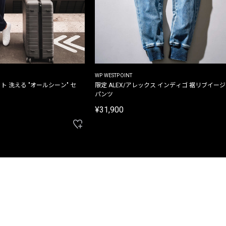
WP WESTPOINT
ト 洗える "オールシーン" セ
限定 ALEX/アレックス インディゴ 裾リブイー
パンツ
¥31,900