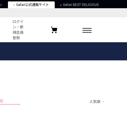
ン
Safari公式通販サイト
Safari BEST DELICIOUS
ログイ
ン・新
規会員
登録
ログイン・新規会員登録
お気に入りアイテム
ガイド
お気に入りブランド
お気に入り記事
最近チェックしたアイテム
格
人気順
ポリシー
関する法律