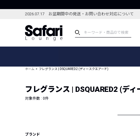
2026.07.17 お盆期間中の発送・お問い合わせ対応について
アイテム
スペシャル
カテゴリーから探す
スペシャルフィーチャ
ホーム
フレグランス | DSQUARED2 (ディースクエアード)
ブランドから探す
特集記事
絞り込んで探す
フレグランス | DSQUARED2 (
新着アイテム
コーディネート
編集部のおすすめアイテム
対象件数 :
0
件
編集部のおすすめコー
ランキング
雑誌・カタログ掲載アイテム
セール
ブランド