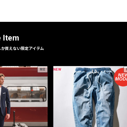
レコメンドアイテム
ピックアップアイテム
フォーカスブランド
セールおすすめアイテム
e Item
人気アイテム TOP 15
geでしか買えない限定アイテム
NEW
限定