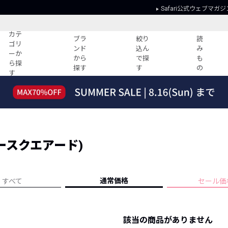
Safari公式ウェブマガジ
カテ
ブラ
絞り
読
ゴリ
ンド
込ん
み
ーか
から
で探
も
ら探
探す
す
の
す
読みもの
ガイド
ー
すべての記事
ショッピング
2026年のイチオシTシャツ！
初めての方
“WP”のイージーパンツを徹底解説&コ
Club Safari
ーデ紹介
ディースクエアード)
よくある質問
HOTなコーデ TOP20
会社概要
ディネート
新ブランドご紹介！
会員利用規約
通常価格
すべて
セール価
人気記事ランキング
プライバシー
バイヤーズ レコメンド
特定商取引に
今週の別注アイテム
該当の商品がありません
ウィークリーコーデ