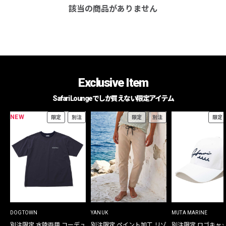
該当の商品がありません
Exclusive Item
Safari Loungeでしか買えない限定アイテム
NEW
限定
別注
限定
別注
限定
DOGTOWN
YANUK
MUTA MARINE
別注限定 水陸両用 コーデュ
別注限定 ペイント加工 リゾ
別注限定 ロゴキャ