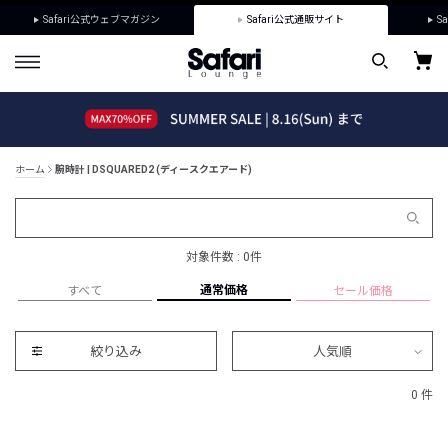
Safari公式ウェブマガジン
Safari公式通販サイト
Sa
ホーム
腕時計 | DSQUARED2 (ディースクエアード)
対象件数 : 0件
通常価格
すべて
セール価格
絞り込み
人気順
0 件