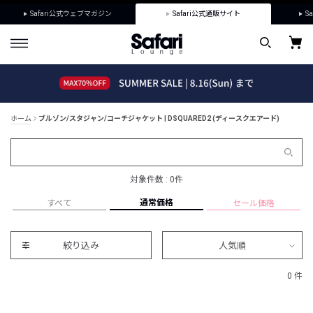
Safari公式ウェブマガジン
Safari公式通販サイト
Sa
ホーム
ブルゾン/スタジャン/コーチジャケット | DSQUARED2 (ディースクエアード)
対象件数 : 0件
通常価格
すべて
セール価格
絞り込み
人気順
0 件