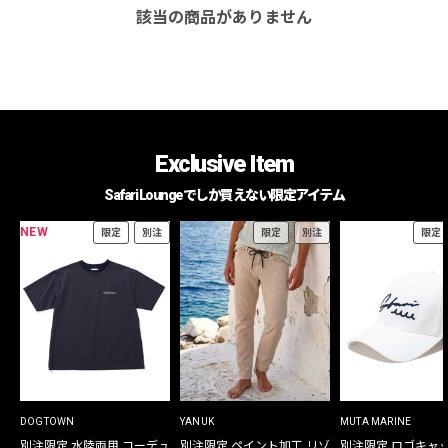
該当の商品がありません
Exclusive Item
Safari Loungeでしか買えない限定アイテム
NEW
限定
別注
限定
別注
限定
DOGTOWN
YANUK
MUTA MARINE
別注限定 水陸両用 コーデュ
別注限定 ペイント加工 リゾ
別注限定 ロゴキャ