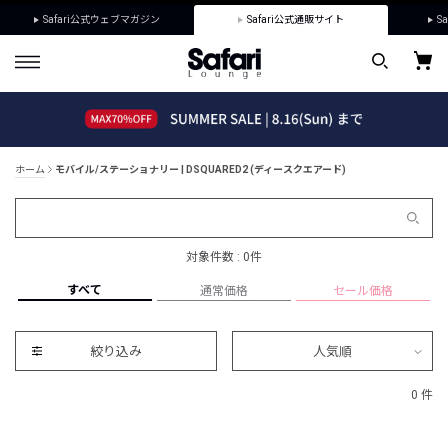
Safari公式ウェブマガジン
Safari公式通販サイト
Sa
ホーム
モバイル/ステーショナリー | DSQUARED2 (ディースクエアード)
対象件数 : 0件
すべて
通常価格
セール価格
絞り込み
人気順
0 件