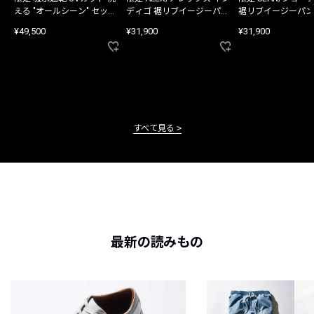
える "オールシーン" セット
ディゴ 裾リブイージーパン
裾リブイージーパン
アップ
ツ
¥49,500
¥31,900
¥31,900
すべて見る
最新の読みもの