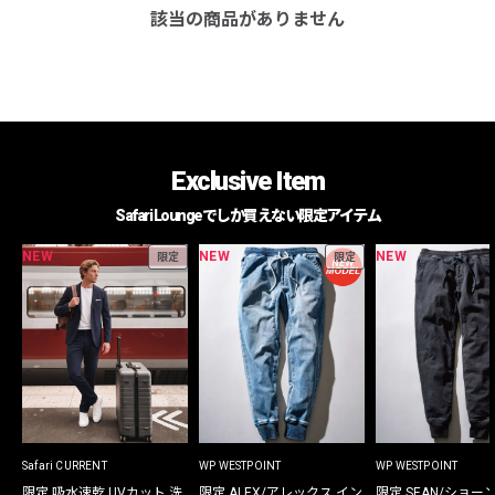
該当の商品がありません
Exclusive Item
Safari Loungeでしか買えない限定アイテム
NEW
NEW
NEW
限定
限定
Safari CURRENT
WP WESTPOINT
WP WESTPOINT
限定 吸水速乾 UVカット 洗
限定 ALEX/アレックス イン
限定 SEAN/ショー