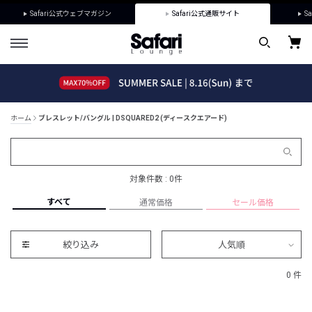
Safari公式ウェブマガジン
Safari公式通販サイト
Sa
ホーム
ブレスレット/バングル | DSQUARED2 (ディースクエアード)
対象件数 : 0件
すべて
通常価格
セール価格
絞り込み
人気順
0 件