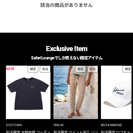
該当の商品がありません
Exclusive Item
Safari Loungeでしか買えない限定アイテム
NEW
限定
別注
限定
別注
限定
DOGTOWN
YANUK
MUTA MARINE
別注限定 水陸両用 コーデュ
別注限定 ペイント加工 リゾ
別注限定 ロゴキャ