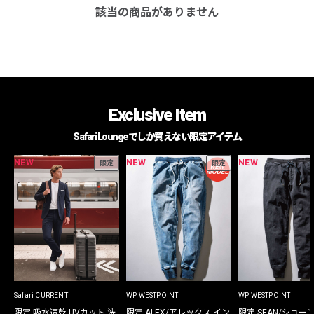
該当の商品がありません
Exclusive Item
Safari Loungeでしか買えない限定アイテム
NEW
NEW
NEW
限定
限定
Safari CURRENT
WP WESTPOINT
WP WESTPOINT
限定 吸水速乾 UVカット 洗
限定 ALEX/アレックス イン
限定 SEAN/ショー