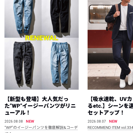
【新型も登場】大人気だっ
【吸水速乾、UV
た”WP”イージーパンツがリニ
るetc.】シーン
ューアル！
セットアップ！
NEW
NEW
2026.08.08
2026.08.07
“WP”のイージーパンツを徹底解説&コーデ
RECOMMEND ITEM vol.33