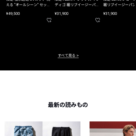
える "オールシーン" セット
ディゴ 裾リブイージーパン
裾リブイージーパン
アップ
ツ
¥49,500
¥31,900
¥31,900
すべて見る
最新の読みもの