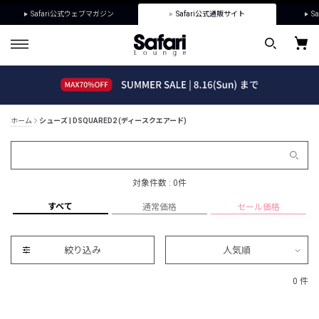
Safari公式ウェブマガジン
Safari公式通販サイト
Sa
ホーム
シューズ | DSQUARED2 (ディースクエアード)
対象件数 : 0件
すべて
通常価格
セール価格
絞り込み
人気順
0 件