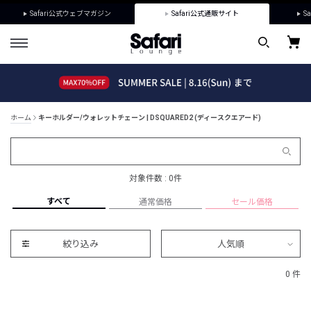
Safari公式ウェブマガジン
Safari公式通販サイト
Sa
ホーム
キーホルダー/ウォレットチェーン | DSQUARED2 (ディースクエアード)
対象件数 : 0件
すべて
通常価格
セール価格
絞り込み
人気順
0 件