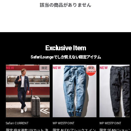
該当の商品がありません
Exclusive Item
Safari Loungeでしか買えない限定アイテム
NEW
NEW
NEW
限定
限定
Safari CURRENT
WP WESTPOINT
WP WESTPOINT
限定 吸水速乾 UVカット 洗
限定 ALEX/アレックス イン
限定 SEAN/ショー