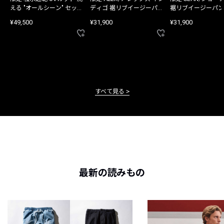
える "オールシーン" セット
ディゴ 裾リブイージーパン
裾リブイージーパン
アップ
ツ
¥49,500
¥31,900
¥31,900
すべて見る
最新の読みもの