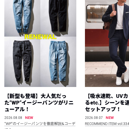
【新型も登場】大人気だっ
【吸水速乾、UV
た”WP”イージーパンツがリニ
るetc.】シーン
ューアル！
セットアップ！
NEW
NEW
2026.08.08
2026.08.07
“WP”のイージーパンツを徹底解説&コーデ
RECOMMEND ITEM vol.33