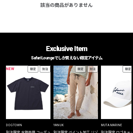
該当の商品がありません
Exclusive Item
Safari Loungeでしか買えない限定アイテム
NEW
限定
別注
限定
別注
限定
DOGTOWN
YANUK
MUTA MARINE
別注限定 水陸両用 コーデュ
別注限定 ペイント加工 リゾ
別注限定 ロゴキャ