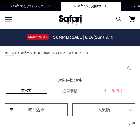
Safari公式ウェブマガジン
Safari公式通販サイト
Sa
ホーム
その他バッグ | DSQUARED2 (ディースクエアード)
対象件数 : 0件
すべて
通常価格
セール価格
絞り込み
人気順
0 件