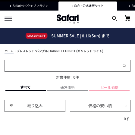
Safari公式ウェブマガジン
Safari公式通販サイト
Sa
ホーム
ブレスレット/バングル | GARRETT LEIGHT (ギャレット ライト)
対象件数 : 0件
すべて
通常価格
セール価格
絞り込み
価格の安い順
0 件