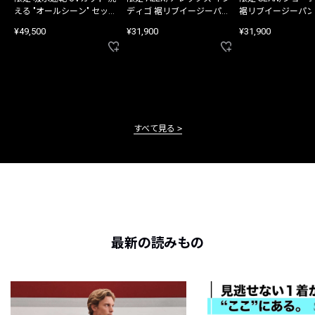
える "オールシーン" セット
ディゴ 裾リブイージーパン
裾リブイージーパン
アップ
ツ
¥49,500
¥31,900
¥31,900
すべて見る
最新の読みもの