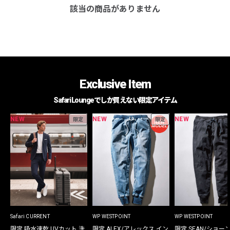
該当の商品がありません
Exclusive Item
Safari Loungeでしか買えない限定アイテム
NEW
NEW
NEW
限定
限定
Safari CURRENT
WP WESTPOINT
WP WESTPOINT
限定 吸水速乾 UVカット 洗
限定 ALEX/アレックス イン
限定 SEAN/ショー