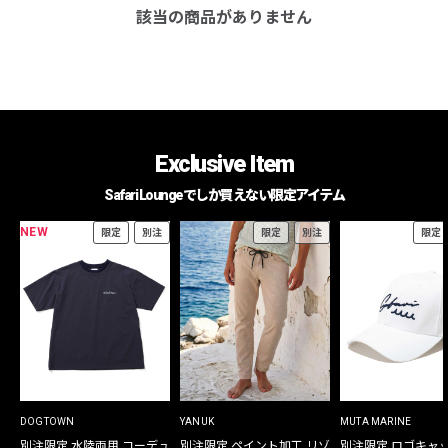
該当の商品がありません
Exclusive Item
Safari Loungeでしか買えない限定アイテム
NEW
限定
別注
限定
別注
限定
DOGTOWN
YANUK
MUTA MARINE
別注限定 水陸両用 コーデュ
別注限定 ペイント加工 リゾ
別注限定 ロゴキャ