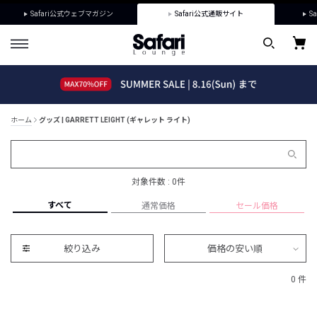
Safari公式ウェブマガジン
Safari公式通販サイト
Sa
ホーム
グッズ | GARRETT LEIGHT (ギャレット ライト)
対象件数 : 0件
すべて
通常価格
セール価格
絞り込み
価格の安い順
0 件