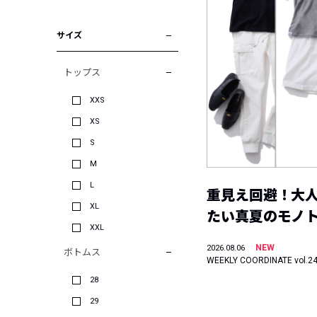
サイズ
トップス
XXS
XS
S
M
L
重見え回避！大
XL
たい真夏のモノ
XXL
NEW
2026.08.06
ボトムス
WEEKLY COORDINATE vol.2
28
29