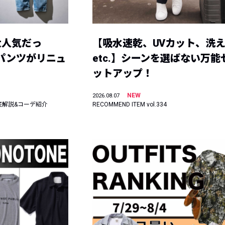
大人気だっ
【吸水速乾、UVカット、洗
ーパンツがリニュ
etc.】シーンを選ばない万能
ットアップ！
NEW
2026.08.07
底解説&コーデ紹介
RECOMMEND ITEM vol.334