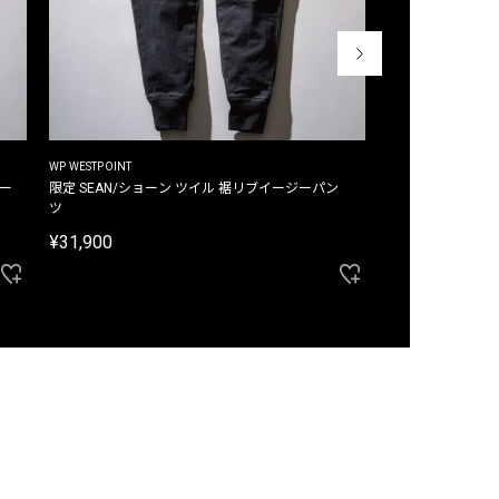
WP WESTPOINT
WP WESTPOINT
ジー
限定 SEAN/ショーン ツイル 裾リブイージーパン
限定 DAVID/デイヴィッド インデ
ツ
イージーパンツ
¥31,900
¥33,000