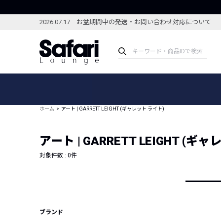
2026.07.17 お盆期間中の発送・お問い合わせ対応について
アイテム
スペシャル
カテゴリーから探す
スペシャルフィーチャ
ホーム
アート | GARRETT LEIGHT (ギャレット ライト)
ブランドから探す
特集記事
絞り込んで探す
アート | GARRETT LEIGHT (ギ
新着アイテム
コーディネート
編集部のおすすめアイテム
対象件数 :
0
件
編集部のおすすめコー
ランキング
雑誌・カタログ掲載アイテム
セール
ブランド