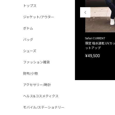
トップス
ジャケット/アウター
ボトム
ACANTHUS
Safari CURRENT
バッグ
別注限定 フード付き チェックシャツジャケット
限定 吸水速乾 UVカッ
ットアップ
¥31,900
シューズ
¥49,500
ファッション雑貨
財布/小物
アクセサリー/時計
ヘルス&コスメティクス
モバイル/ステーショナリー