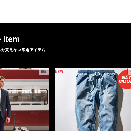
レコメンドアイテム
ピックアップアイテム
フォーカスブランド
セールおすすめアイテム
e Item
人気アイテム TOP 15
geでしか買えない限定アイテム
NEW
限定