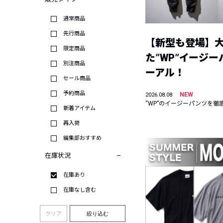
通常商品
先行商品
【新型も登場】
限定商品
た”WP”イージ
別注商品
ーアル！
セール商品
予約商品
NEW
2026.08.08
“WP”のイージーパンツを徹
新着アイテム
再入荷
編集部おすすめ
在庫状況
在庫あり
在庫なし含む
クリア
絞り込む