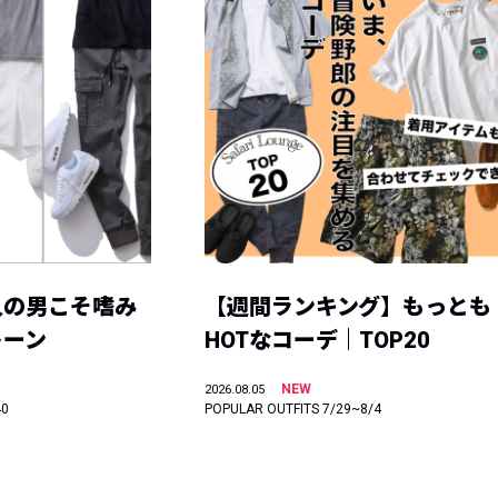
人の男こそ嗜み
【週間ランキング】もっとも
トーン
HOTなコーデ｜TOP20
NEW
2026.08.05
40
POPULAR OUTFITS 7/29~8/4