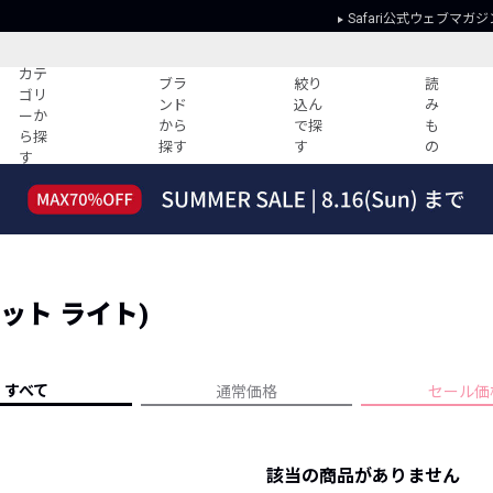
Safari公式ウェブマガジ
カテ
ブラ
絞り
読
ゴリ
ンド
込ん
み
ーか
から
で探
も
ら探
探す
す
の
す
読みもの
ガイド
ー
すべての記事
ショッピング
2026年のイチオシTシャツ！
初めての方
“WP”のイージーパンツを徹底解説&コ
Club Safari
ーデ紹介
ャレット ライト)
よくある質問
HOTなコーデ TOP20
会社概要
ディネート
新ブランドご紹介！
会員利用規約
すべて
通常価格
セール価
人気記事ランキング
プライバシー
バイヤーズ レコメンド
特定商取引に
今週の別注アイテム
該当の商品がありません
ウィークリーコーデ