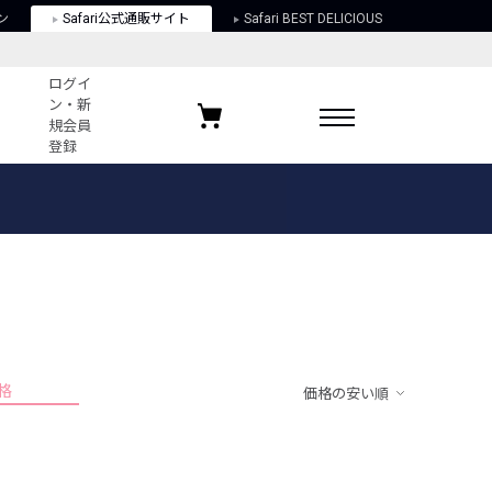
ン
Safari公式通販サイト
Safari BEST DELICIOUS
ログイ
ン・新
規会員
登録
ログイン・新規会員登録
お気に入りアイテム
ガイド
お気に入りブランド
お気に入り記事
最近チェックしたアイテム
格
価格の安い順
ポリシー
関する法律