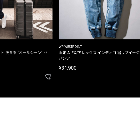
WP WESTPOINT
ト 洗える "オールシーン" セ
限定 ALEX/アレックス インディゴ 裾リブイー
パンツ
¥31,900