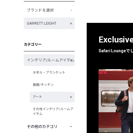
ブランドを選択
GARRETT LEIGHT
Exclusiv
カテゴリー
Safari Loun
インテリア/ルームアイテム
NEW
NEW
タオル・ブランケット
限定
別注
食器/キッチン
アート
その他インテリア/ルームア
イテム
その他のカテゴリ