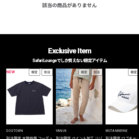
該当の商品がありません
Exclusive Item
Safari Loungeでしか買えない限定アイテム
NEW
限定
別注
限定
別注
限定
DOGTOWN
YANUK
MUTA MARINE
別注限定 水陸両用 コーデュ
別注限定 ペイント加工 リゾ
別注限定 ロゴキャ