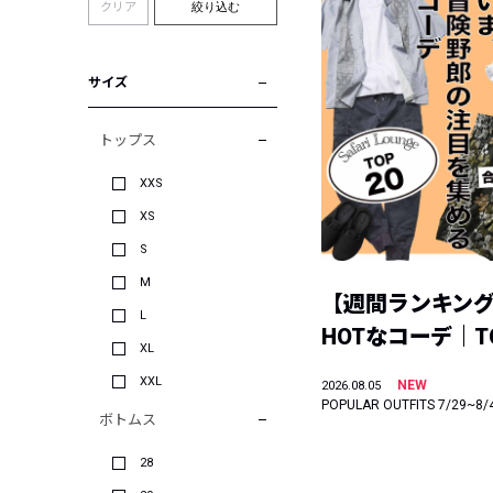
クリア
絞り込む
サイズ
トップス
XXS
XS
S
M
【週間ランキン
L
HOTなコーデ｜TO
XL
XXL
NEW
2026.08.05
POPULAR OUTFITS 7/29~8/
ボトムス
28