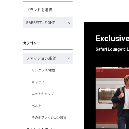
ブランドを選択
GARRETT LEIGHT
Exclusiv
カテゴリー
Safari Loun
ファッション雑貨
NEW
NEW
サングラス/眼鏡
限定
別注
キャップ
ニットキャップ
ベルト
その他ファッション雑貨