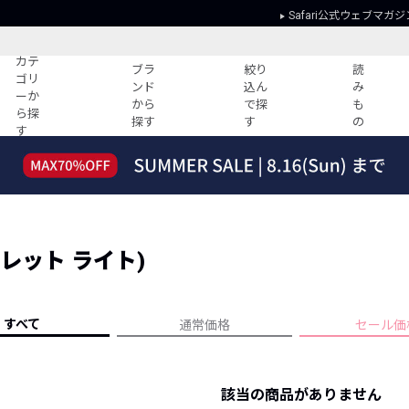
Safari公式ウェブマガジ
カテ
ブラ
絞り
読
ゴリ
ンド
込ん
み
ーか
から
で探
も
ら探
探す
す
の
す
読みもの
ガイド
ー
すべての記事
ショッピング
2026年のイチオシTシャツ！
初めての方
“WP”のイージーパンツを徹底解説&コ
Club Safari
ーデ紹介
ギャレット ライト)
よくある質問
HOTなコーデ TOP20
会社概要
ディネート
新ブランドご紹介！
会員利用規約
すべて
通常価格
セール価
人気記事ランキング
プライバシー
バイヤーズ レコメンド
特定商取引に
今週の別注アイテム
該当の商品がありません
ウィークリーコーデ