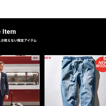
レコメンドアイテム
ピックアップアイテム
フォーカスブランド
セールおすすめアイテム
e Item
人気アイテム TOP 15
geでしか買えない限定アイテム
NEW
限定