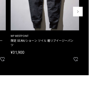
WP WESTPOINT
WP WESTPOINT
ジー
限定 SEAN/ショーン ツイル 裾リブイージーパン
限定 DAVID/デイヴィッド インデ
ツ
イージーパンツ
¥31,900
¥33,000