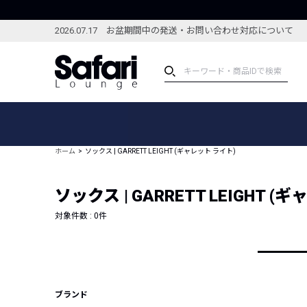
2026.07.17 お盆期間中の発送・お問い合わせ対応について
アイテム
スペシャル
カテゴリーから探す
スペシャルフィーチャ
ホーム
ソックス | GARRETT LEIGHT (ギャレット ライト)
ブランドから探す
特集記事
絞り込んで探す
ソックス | GARRETT LEIGHT (
新着アイテム
コーディネート
編集部のおすすめアイテム
対象件数 :
0
件
編集部のおすすめコー
ランキング
雑誌・カタログ掲載アイテム
セール
ブランド