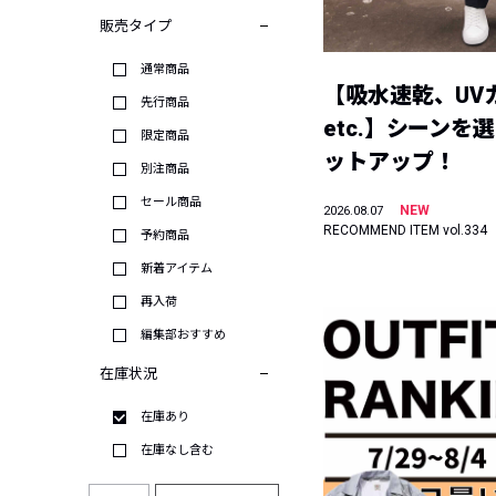
販売タイプ
通常商品
【吸水速乾、UV
先行商品
etc.】シーンを
限定商品
ットアップ！
別注商品
セール商品
NEW
2026.08.07
RECOMMEND ITEM vol.334
予約商品
新着アイテム
再入荷
編集部おすすめ
在庫状況
在庫あり
在庫なし含む