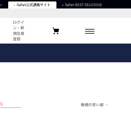
ン
Safari公式通販サイト
Safari BEST DELICIOUS
ログイ
ン・新
規会員
登録
ログイン・新規会員登録
お気に入りアイテム
ガイド
お気に入りブランド
お気に入り記事
最近チェックしたアイテム
格
価格の安い順
ポリシー
関する法律