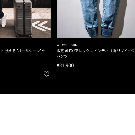
WP WESTPOINT
ト 洗える "オールシーン" セ
限定 ALEX/アレックス インディゴ 裾リブイー
パンツ
¥31,900