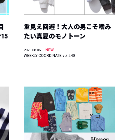
目
重見え回避！大人の男こそ嗜み
15
たい真夏のモノトーン
NEW
2026.08.06
WEEKLY COORDINATE vol.240