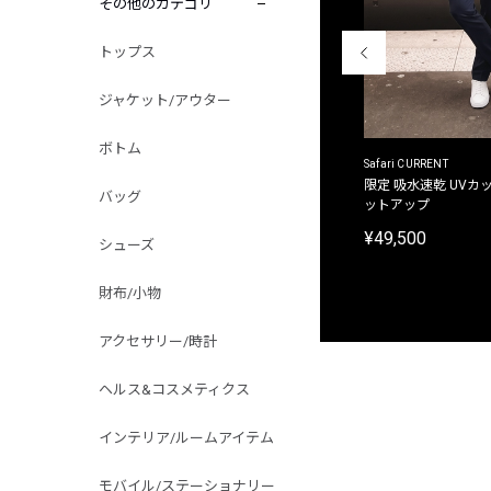
その他のカテゴリ
トップス
ジャケット/アウター
ボトム
ACANTHUS
Safari CURRENT
別注限定 フード付き チェックシャツジャケット
限定 吸水速乾 UVカッ
バッグ
ットアップ
¥31,900
¥49,500
シューズ
財布/小物
アクセサリー/時計
ヘルス&コスメティクス
インテリア/ルームアイテム
モバイル/ステーショナリー