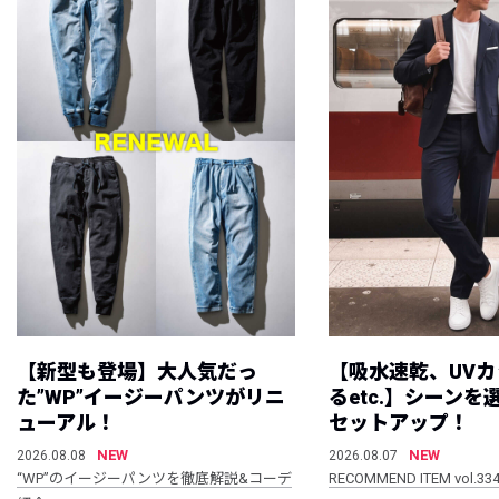
【新型も登場】大人気だっ
【吸水速乾、UV
た”WP”イージーパンツがリニ
るetc.】シーン
ューアル！
セットアップ！
NEW
NEW
2026.08.08
2026.08.07
“WP”のイージーパンツを徹底解説&コーデ
RECOMMEND ITEM vol.33