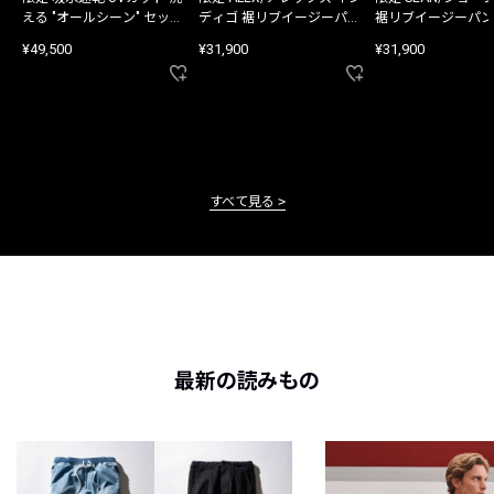
える "オールシーン" セット
ディゴ 裾リブイージーパン
裾リブイージーパン
アップ
ツ
¥49,500
¥31,900
¥31,900
すべて見る
最新の読みもの