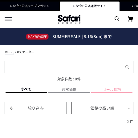
Safari公式ウェブマガジン
Safari公式通販サイト
Sa
ホーム
#スケーター
対象件数 : 0件
すべて
通常価格
セール価格
絞り込み
価格の高い順
0 件