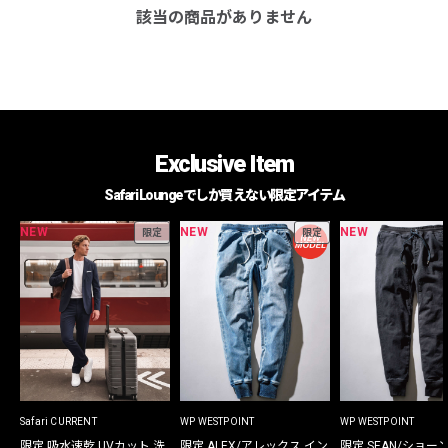
該当の商品がありません
Exclusive Item
Safari Loungeでしか買えない限定アイテム
NEW
NEW
NEW
限定
限定
Safari CURRENT
WP WESTPOINT
WP WESTPOINT
限定 吸水速乾 UVカット 洗
限定 ALEX/アレックス イン
限定 SEAN/ショー