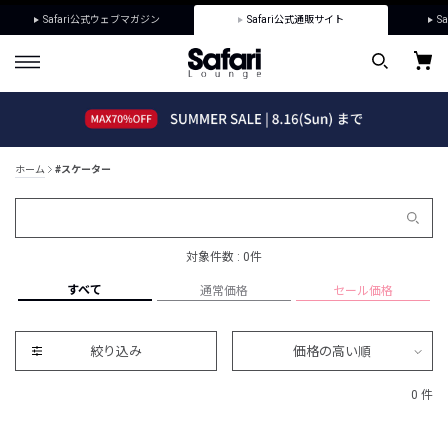
Safari公式ウェブマガジン
Safari公式通販サイト
Sa
ホーム
#スケーター
対象件数 : 0件
すべて
通常価格
セール価格
絞り込み
価格の高い順
0 件