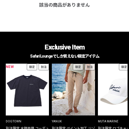
該当の商品がありません
Exclusive Item
Safari Loungeでしか買えない限定アイテム
NEW
限定
別注
限定
別注
限定
DOGTOWN
YANUK
MUTA MARINE
別注限定 水陸両用 コーデュ
別注限定 ペイント加工 リゾ
別注限定 ロゴキャ