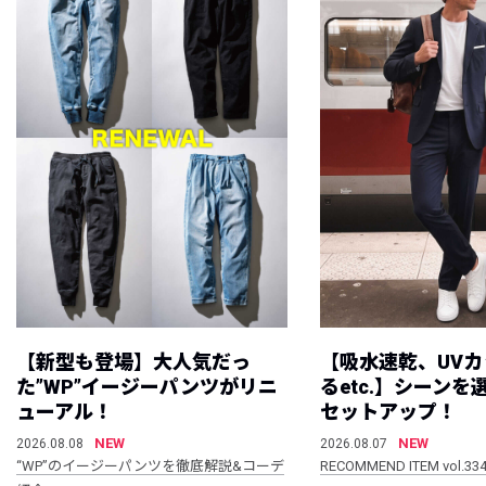
【新型も登場】大人気だっ
【吸水速乾、UV
た”WP”イージーパンツがリニ
るetc.】シーン
ューアル！
セットアップ！
NEW
NEW
2026.08.08
2026.08.07
“WP”のイージーパンツを徹底解説&コーデ
RECOMMEND ITEM vol.33