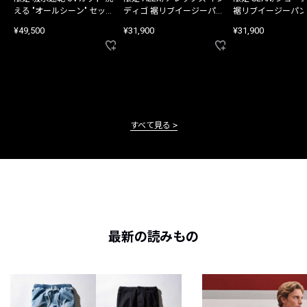
える "オールシーン" セット
ディゴ 裾リブイージーパン
裾リブイージーパン
アップ
ツ
¥49,500
¥31,900
¥31,900
すべて見る
最新の読みもの