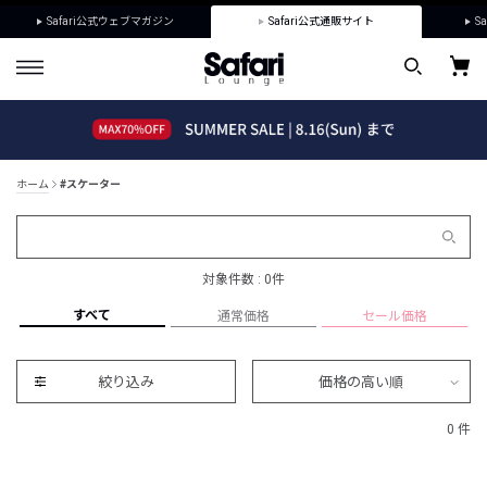
Safari公式ウェブマガジン
Safari公式通販サイト
Sa
ホーム
#スケーター
対象件数 : 0件
すべて
通常価格
セール価格
絞り込み
価格の高い順
0 件