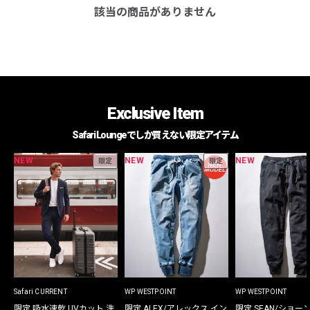
該当の商品がありません
Exclusive Item
Safari Loungeでしか買えない限定アイテム
NEW
NEW
NEW
限定
限定
Safari CURRENT
WP WESTPOINT
WP WESTPOINT
限定 吸水速乾 UVカット 洗
限定 ALEX/アレックス イン
限定 SEAN/ショー