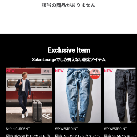
該当の商品がありません
Exclusive Item
Safari Loungeでしか買えない限定アイテム
NEW
NEW
NEW
限定
限定
Safari CURRENT
WP WESTPOINT
WP WESTPOINT
限定 吸水速乾 UVカット 洗
限定 ALEX/アレックス イン
限定 SEAN/ショー