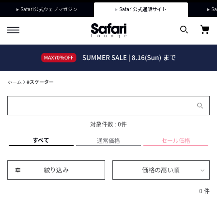
Safari公式ウェブマガジン
Safari公式通販サイト
Sa
ホーム
#スケーター
対象件数 : 0件
すべて
通常価格
セール価格
絞り込み
価格の高い順
0 件