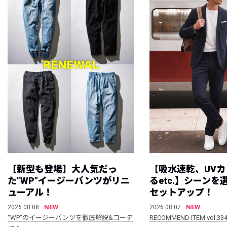
【新型も登場】大人気だっ
【吸水速乾、UV
た”WP”イージーパンツがリニ
るetc.】シーン
ューアル！
セットアップ！
NEW
NEW
2026.08.08
2026.08.07
“WP”のイージーパンツを徹底解説&コーデ
RECOMMEND ITEM vol.33