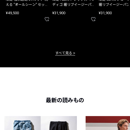
える "オールシーン" セット
ディゴ 裾リブイージーパン
裾リブイージーパン
アップ
ツ
¥49,500
¥31,900
¥31,900
すべて見る
最新の読みもの