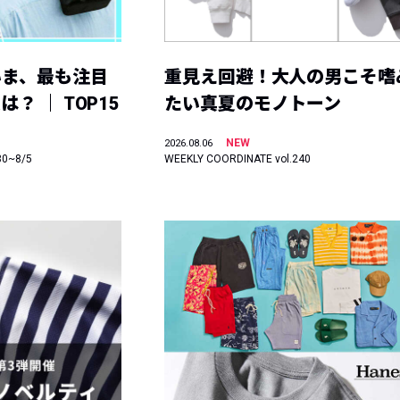
いま、最も注目
重見え回避！大人の男こそ嗜
？ ｜ TOP15
たい真夏のモノトーン
NEW
2026.08.06
30~8/5
WEEKLY COORDINATE vol.240