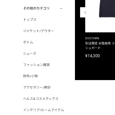
その他のカテゴリ
トップス
ジャケット/アウター
THE DUFFER OF ST.GEORGE
DOGTOWN
ボトム
別注限定 ピグメントダイ バックプリント サーフ
別注限定 水陸両用 
プリントTシャツ
シュガード
シューズ
¥9,900
¥14,300
ファッション雑貨
財布/小物
アクセサリー/時計
ヘルス&コスメティクス
インテリア/ルームアイテム