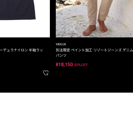
YANUK
コーデュラナイロン 半袖ラッ
別注限定 ペイント加工 リゾートジーンズ デニ
パンツ
¥18,150
50%OFF