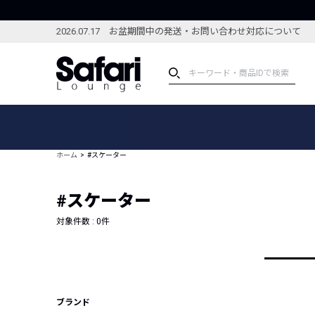
2026.07.17 お盆期間中の発送・お問い合わせ対応について
アイテム
スペシャル
カテゴリーから探す
スペシャルフィーチャ
ホーム
#スケーター
ブランドから探す
特集記事
絞り込んで探す
#スケーター
新着アイテム
コーディネート
編集部のおすすめアイテム
対象件数 :
0
件
編集部のおすすめコー
ランキング
雑誌・カタログ掲載アイテム
セール
ブランド