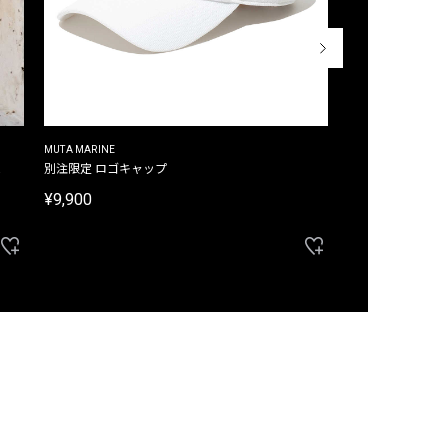
MUTA MARINE
CROSSLEY
ム
別注限定 ロゴキャップ
別注限定 ノースリ
¥9,900
¥8,580
40%OFF