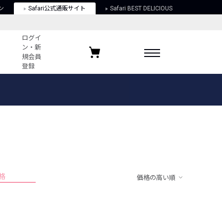
ン
Safari公式通販サイト
Safari BEST DELICIOUS
ログイ
ン・新
規会員
登録
ログイン・新規会員登録
お気に入りアイテム
ガイド
お気に入りブランド
お気に入り記事
最近チェックしたアイテム
格
価格の高い順
ポリシー
関する法律