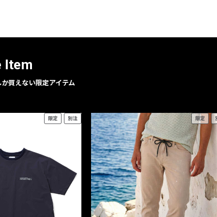
レコメンドアイテム
ピックアップアイテム
フォーカスブランド
セールおすすめアイテム
e Item
人気アイテム TOP 15
geでしか買えない限定アイテム
限定
別注
限定