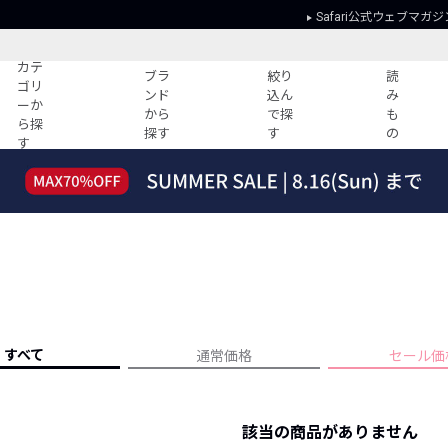
Safari公式ウェブマガジ
カテ
ブラ
絞り
読
ゴリ
ンド
込ん
み
ーか
から
で探
も
ら探
探す
す
の
す
読みもの
ガイド
ー
すべての記事
ショッピング
2026年のイチオシTシャツ！
初めての方
“WP”のイージーパンツを徹底解説&コ
Club Safari
ーデ紹介
よくある質問
HOTなコーデ TOP20
会社概要
ディネート
新ブランドご紹介！
会員利用規約
すべて
通常価格
セール価
人気記事ランキング
プライバシー
バイヤーズ レコメンド
特定商取引に
今週の別注アイテム
該当の商品がありません
ウィークリーコーデ