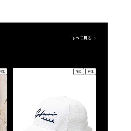
すべて見る
別注
限定
別注