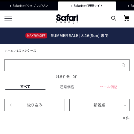
Safari公式ウェブマガジン
Safari公式通販サイト
Sa
ホーム
#スマホケース
対象件数 : 0件
すべて
通常価格
セール価格
絞り込み
新着順
0 件