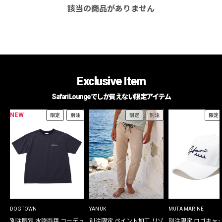
該当の商品がありません
Exclusive Item
Safari Loungeでしか買えない限定アイテム
NEW
限定
別注
限定
別注
限定
DOGTOWN
YANUK
MUTA MARINE
別注限定 水陸両用 コーデュ
別注限定 ペイント加工 リゾ
別注限定 ロゴキャ