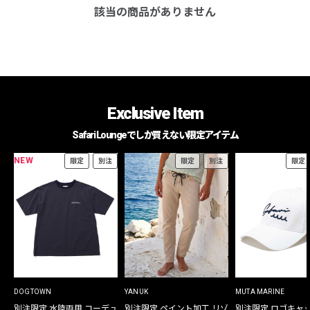
該当の商品がありません
Exclusive Item
Safari Loungeでしか買えない限定アイテム
NEW
限定
別注
限定
別注
限定
DOGTOWN
YANUK
MUTA MARINE
別注限定 水陸両用 コーデュ
別注限定 ペイント加工 リゾ
別注限定 ロゴキャ