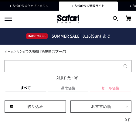
Safari公式ウェブマガジン
Safari公式通販サイト
Sa
ホーム
サングラス/眼鏡 | YANUK (ヤヌーク)
対象件数 : 0件
すべて
通常価格
セール価格
絞り込み
おすすめ順
0 件