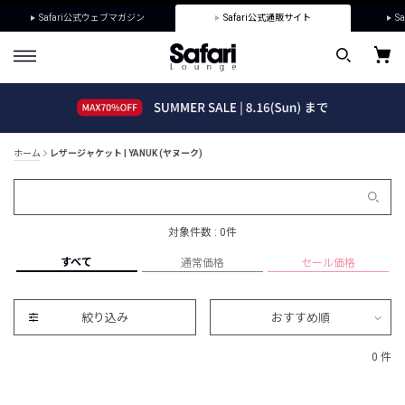
Safari公式ウェブマガジン
Safari公式通販サイト
Sa
ホーム
レザージャケット | YANUK (ヤヌーク)
対象件数 : 0件
すべて
通常価格
セール価格
絞り込み
おすすめ順
0 件