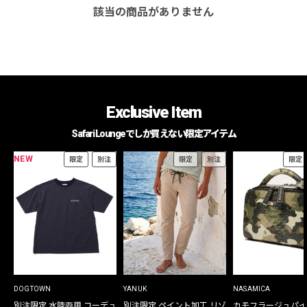
該当の商品がありません
Exclusive Item
Safari Loungeでしか買えない限定アイテム
NEW
限定
別注
限定
別注
限定
DOGTOWN
YANUK
NASAMICA
別注限定 水陸両用 コーデュ
別注限定 ペイント加工 リゾ
カモフラージュパイ