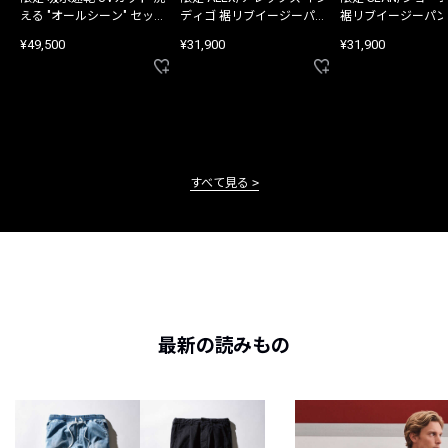
える "オールシーン" セット
ディゴ 裾リブイージーパン
裾リブイージーパン
アップ
ツ
¥49,500
¥31,900
¥31,900
すべて見る
最新の読みもの