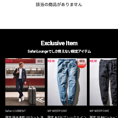
該当の商品がありません
Exclusive Item
Safari Loungeでしか買えない限定アイテム
NEW
NEW
NEW
限定
限定
Safari CURRENT
WP WESTPOINT
WP WESTPOINT
限定 吸水速乾 UVカット 洗
限定 ALEX/アレックス イン
限定 SEAN/ショー