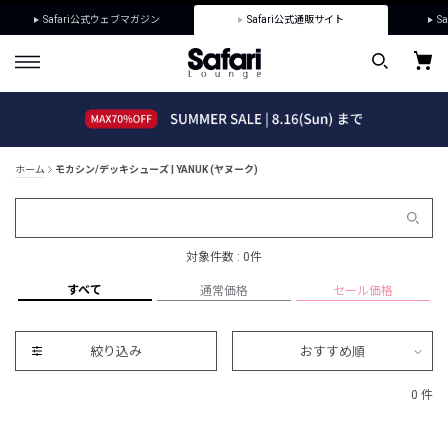
Safari公式ウェブマガジン
Safari公式通販サイト
Sa
ホーム
モカシン/デッキシューズ | YANUK (ヤヌーク)
対象件数 : 0件
すべて
通常価格
セール価格
絞り込み
おすすめ順
0 件