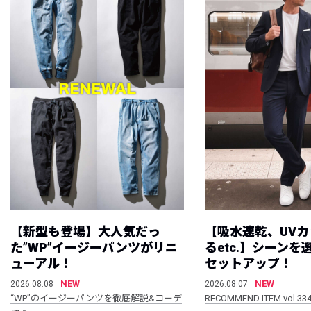
【新型も登場】大人気だっ
【吸水速乾、UV
た”WP”イージーパンツがリニ
るetc.】シーン
ューアル！
セットアップ！
NEW
NEW
2026.08.08
2026.08.07
“WP”のイージーパンツを徹底解説&コーデ
RECOMMEND ITEM vol.33